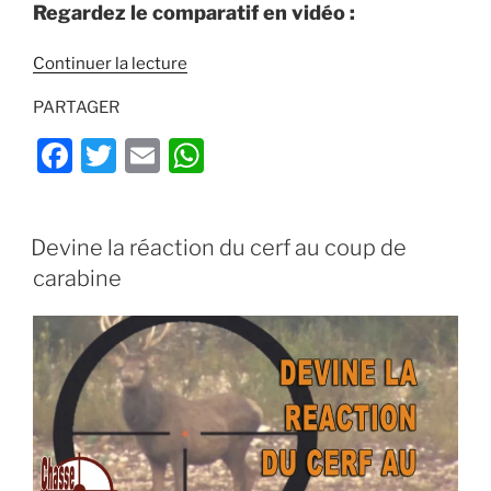
Regardez le comparatif en vidéo :
de
Continuer la lecture
« Brame
PARTAGER
du
cerf
F
T
E
W
VS
a
w
m
h
brame
c
itt
ai
at
du
PUBLIÉ
Devine la réaction du cerf au coup de
daim
e
er
l
s
LE
(video) »
carabine
b
A
o
p
o
p
k