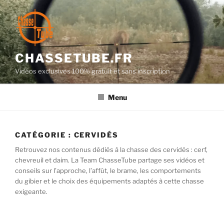
Aller
au
contenu
principal
CHASSETUBE.FR
Vidéos exclusives 100% gratuit et sans inscription
Menu
CATÉGORIE :
CERVIDÉS
Retrouvez nos contenus dédiés à la chasse des cervidés : cerf,
chevreuil et daim. La Team ChasseTube partage ses vidéos et
conseils sur l’approche, l’affût, le brame, les comportements
du gibier et le choix des équipements adaptés à cette chasse
exigeante.