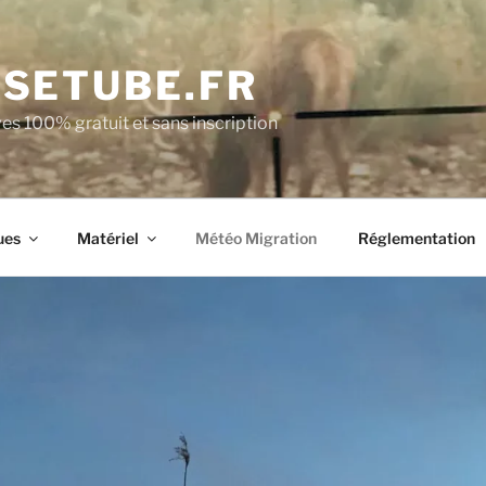
SETUBE.FR
es 100% gratuit et sans inscription
ues
Matériel
Météo Migration
Réglementation