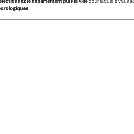
électionnez le département puis la ville
pour laquelle vous s
éorologiques
: