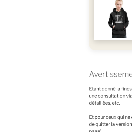
Avertissem
Etant donné la fine
une consultation via
détaillées, etc.
Et pour ceux qui ne
de quitter la versio
page).