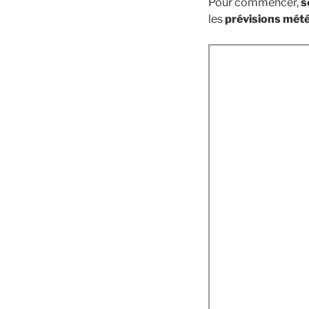
Pour commencer,
s
les
prévisions mét