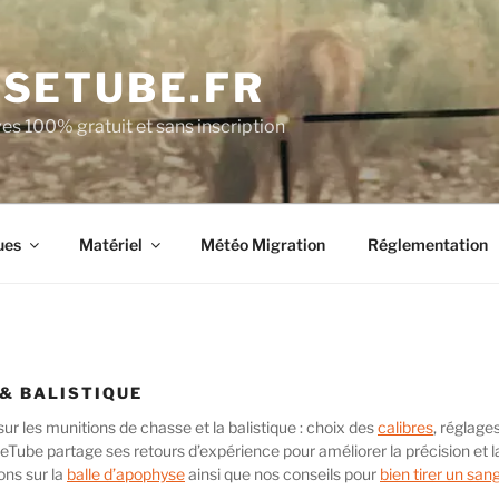
SETUBE.FR
es 100% gratuit et sans inscription
ues
Matériel
Météo Migration
Réglementation
& BALISTIQUE
ur les munitions de chasse et la balistique : choix des
calibres
, réglage
eTube partage ses retours d’expérience pour améliorer la précision et la
ns sur la
balle d’apophyse
ainsi que nos conseils pour
bien tirer un sang