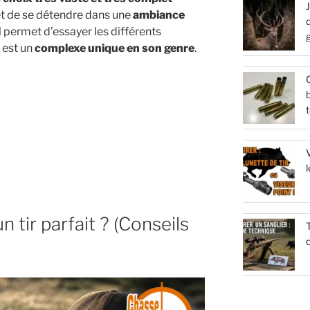
et de se détendre dans une
ambiance
d
Il permet d’essayer les différents
 est un
complexe unique en son genre
.
Q
b
t
V
l
 tir parfait ? (Conseils
T