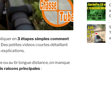
C
a
G
S
T
a
pliquer en
3 étapes simples comment
. Des petites videos courtes détaillant
s explications.
ue ou au tir longue distance, on manque
is raisons principales
: