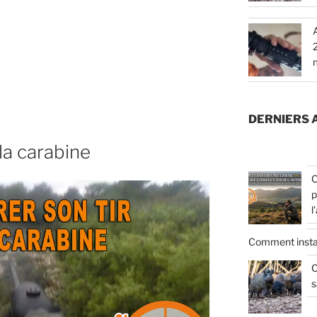
DERNIERS 
 la carabine
C
p
l
Comment insta
C
s