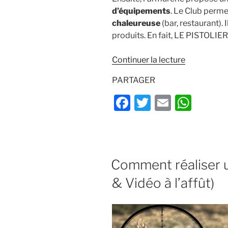
d’équipements
. Le Club perm
chaleureuse
(bar, restaurant). 
produits. En fait, LE PISTOLIER
de
Continuer la lecture
« LE
PARTAGER
PISTOLIER
Club
F
T
E
W
de
a
w
m
h
tir
c
itt
ai
at
&
armurerie
e
er
l
s
(VAR) »
PUBLIÉ
Comment réaliser un
b
A
LE
o
p
& Vidéo à l’affût)
o
p
k