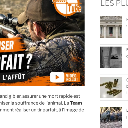
LES P
:
R
c
Q
b
t
rand gibier, assurer une mort rapide est
iser la souffrance de l’animal. La
Team
ent réaliser un tir parfait, à l’image de
L