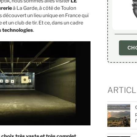
Optik, nous sommes allés visiter
LE
rerie
à La Garde, à côté de Toulon
s découvert un lieu unique en France qui
 et un club de tir. Et ce, dans un cadre
s technologies
.
CHO
ARTICL
n
choix très vaste et très complet