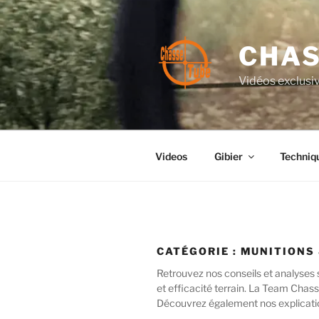
Aller
au
contenu
CHAS
principal
Vidéos exclusiv
Videos
Gibier
Techniq
CATÉGORIE :
MUNITIONS 
Retrouvez nos conseils et analyses s
et efficacité terrain. La Team Chass
Découvrez également nos explicatio