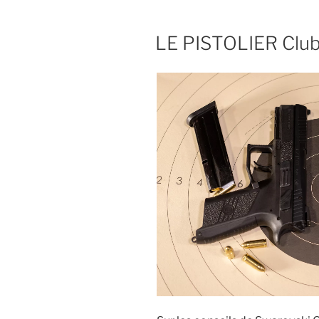
PUBLIÉ
LE PISTOLIER Club 
LE