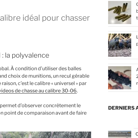
Q
b
calibre idéal pour chasser
t
L
 : la polyvalence
bal. À condition d’utiliser des balles
rand choix de munitions, un recul gérable
raison, c’est le calibre « universel » par
t videos de chasse au calibre 30-06
.
ti permet d’observer concrètement le
DERNIERS 
bon point de comparaison avant de faire
C