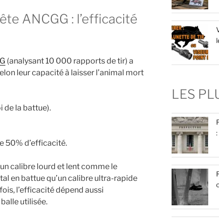
ête ANCGG : l’efficacité
V
l
G
(analysant 10 000 rapports de tir) a
elon leur capacité à laisser l’animal mort
LES P
i de la battue).
:
 50% d’efficacité.
’un calibre lourd et lent comme le
R
tal en battue qu’un calibre ultra-rapide
c
s, l’efficacité dépend aussi
alle utilisée.