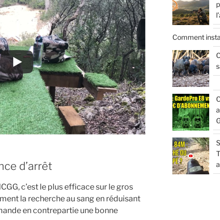
p
l
Comment insta
C
s
C
a
G
S
T
ance d’arrêt
a
G, c’est le plus efficace sur le gros
ndement la recherche au sang en réduisant
emande en contrepartie une bonne