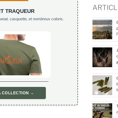
ARTICL
RT TRAQUEUR
weat, casquette, et nombreux coloris.
d
Q
b
t
A COLLECTION →
T