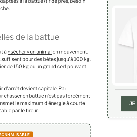
daptées à la battue (tir de près, besoin
oche.
lles de la battue
ut à
« sécher » un animal
en mouvement.
s suffisent pour des bêtes jusqu’à 100 kg,
lier de 150 kg ou un grand cerf pouvant
ir d’arrêt devient capitale. Par
ur chasser en battue n’est pas forcément
transmet le maximum d’énergie à courte
JE
able par le tireur.
SONNALISABLE