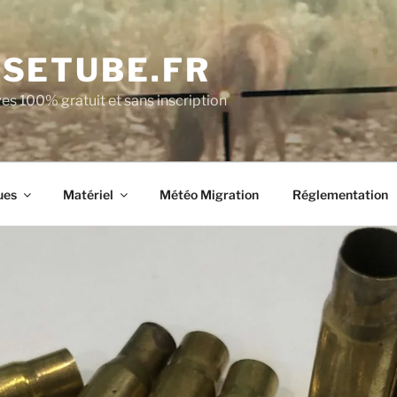
SETUBE.FR
es 100% gratuit et sans inscription
ues
Matériel
Météo Migration
Réglementation