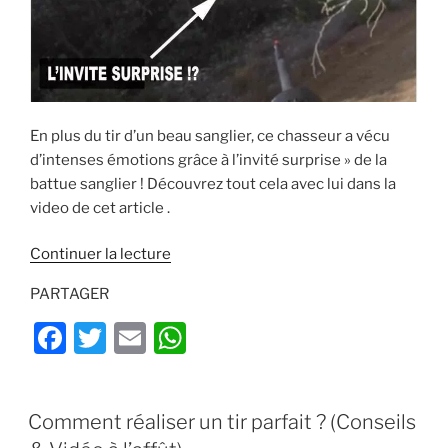
En plus du tir d’un beau sanglier, ce chasseur a vécu
d’intenses émotions grâce à l’invité surprise » de la
battue sanglier ! Découvrez tout cela avec lui dans la
video de cet article .
de
Continuer la lecture
« Battue
PARTAGER
sanglier
:
F
T
E
W
l’invité
a
w
m
h
surprise
c
itt
ai
at
! »
PUBLIÉ
Comment réaliser un tir parfait ? (Conseils
e
er
l
s
LE