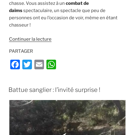
chasse. Vous assistez à un
combat de
daims
spectaculaire, un spectacle que peu de
personnes ont eu l’occasion de voir, même en étant
chasseur !
de
Continuer la lecture
« Combat
PARTAGER
de
daims
F
T
E
W
:
a
w
m
h
Vidéo
c
itt
ai
at
rare
PUBLIÉ
Battue sanglier : l’invité surprise !
d’un
e
er
l
s
LE
duel
b
A
spectaculaire »
o
p
o
p
k