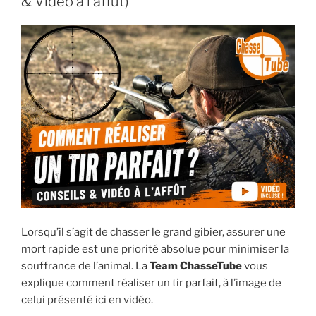
& Vidéo à l’affût)
b
A
o
p
o
p
k
Lorsqu’il s’agit de chasser le grand gibier, assurer une
mort rapide est une priorité absolue pour minimiser la
souffrance de l’animal. La
Team ChasseTube
vous
explique comment réaliser un tir parfait, à l’image de
celui présenté ici en vidéo.