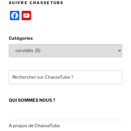
SUIVRE CHASSETUBE
F
Y
a
o
c
u
Catégories
e
T
b
u
o
b
o
e
Rechercher
k
C
h
a
QUI SOMMES NOUS ?
n
n
el
A propos de ChasseTube