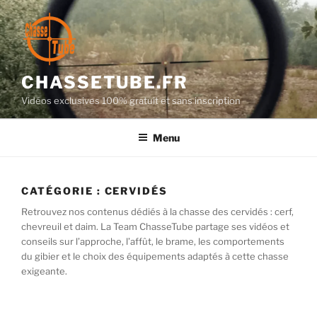
Aller
au
contenu
principal
CHASSETUBE.FR
Vidéos exclusives 100% gratuit et sans inscription
Menu
CATÉGORIE :
CERVIDÉS
Retrouvez nos contenus dédiés à la chasse des cervidés : cerf,
chevreuil et daim. La Team ChasseTube partage ses vidéos et
conseils sur l’approche, l’affût, le brame, les comportements
du gibier et le choix des équipements adaptés à cette chasse
exigeante.