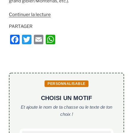
grand gibier/Montérias, etc.).
de
Continuer la lecture
« Chasse
PARTAGER
en
Espagne
F
T
E
W
:
a
w
m
h
CHASSE-
c
itt
ai
at
IBERIA »
e
er
l
s
b
A
o
p
PERSONNALISABLE
o
p
CHOISI UN MOTIF
k
Et ajoute le nom de ta chasse ou le texte de ton
choix !