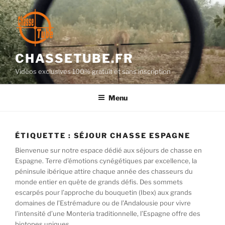
Aller
au
contenu
principal
CHASSETUBE.FR
Vidéos exclusives 100% gratuit et sans inscription
Menu
ÉTIQUETTE :
SÉJOUR CHASSE ESPAGNE
Bienvenue sur notre espace dédié aux séjours de chasse en
Espagne. Terre d’émotions cynégétiques par excellence, la
péninsule ibérique attire chaque année des chasseurs du
monde entier en quête de grands défis. Des sommets
escarpés pour l’approche du bouquetin (Ibex) aux grands
domaines de l’Estrémadure ou de l’Andalousie pour vivre
l’intensité d’une Monteria traditionnelle, l’Espagne offre des
biotopes uniques.