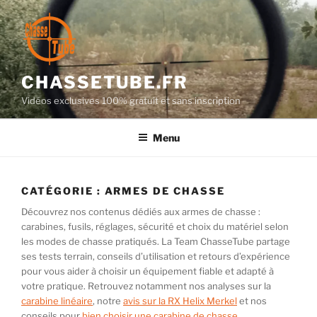
Aller
au
contenu
principal
CHASSETUBE.FR
Vidéos exclusives 100% gratuit et sans inscription
Menu
CATÉGORIE :
ARMES DE CHASSE
Découvrez nos contenus dédiés aux armes de chasse :
carabines, fusils, réglages, sécurité et choix du matériel selon
les modes de chasse pratiqués. La Team ChasseTube partage
ses tests terrain, conseils d’utilisation et retours d’expérience
pour vous aider à choisir un équipement fiable et adapté à
votre pratique. Retrouvez notamment nos analyses sur la
carabine linéaire
, notre
avis sur la RX Helix Merkel
et nos
conseils pour
bien choisir une carabine de chasse
.