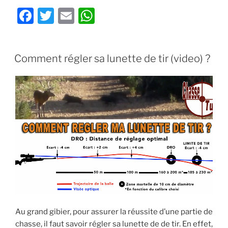
tir
F
T
E
W
à
a
w
m
h
la
c
itt
ai
at
carabine »
PUBLIÉ
Comment régler sa lunette de tir (video) ?
e
er
l
s
LE
b
A
o
p
o
p
k
Au grand gibier, pour assurer la réussite d’une partie de
chasse, il faut savoir régler sa lunette de de tir. En effet,