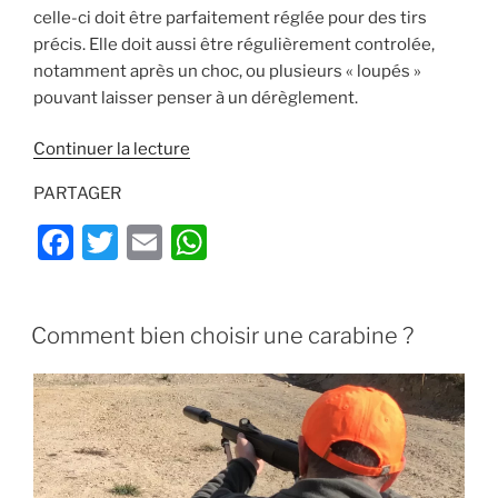
celle-ci doit être parfaitement réglée pour des tirs
précis. Elle doit aussi être régulièrement controlée,
notamment après un choc, ou plusieurs « loupés »
pouvant laisser penser à un dérèglement.
de
Continuer la lecture
« Comment
PARTAGER
régler
sa
F
T
E
W
lunette
a
w
m
h
de
c
itt
ai
at
tir
PUBLIÉ
Comment bien choisir une carabine ?
(video)
e
er
l
s
LE
? »
b
A
o
p
o
p
k