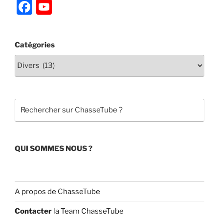
F
Y
a
o
c
u
Catégories
e
T
b
u
o
b
o
e
Rechercher
k
C
h
a
QUI SOMMES NOUS ?
n
n
el
A propos de ChasseTube
Contacter
la Team ChasseTube