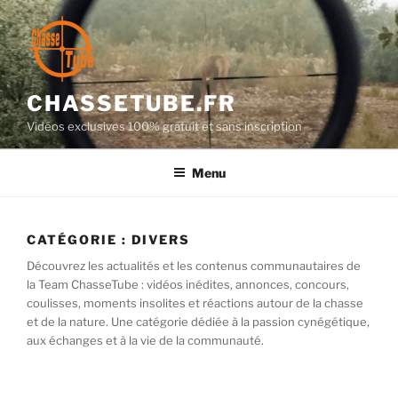
Aller
au
contenu
principal
CHASSETUBE.FR
Vidéos exclusives 100% gratuit et sans inscription
Menu
CATÉGORIE :
DIVERS
Découvrez les actualités et les contenus communautaires de
la Team ChasseTube : vidéos inédites, annonces, concours,
coulisses, moments insolites et réactions autour de la chasse
et de la nature. Une catégorie dédiée à la passion cynégétique,
aux échanges et à la vie de la communauté.