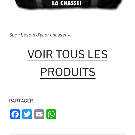
Sac « besoin d’aller chasser »
VOIR TOUS LES
PRODUITS
PARTAGER
F
T
E
W
a
w
m
h
c
itt
ai
at