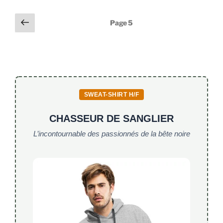
e
er
l
s
Pagination
Page
Page
5
b
A
précédente
des
o
p
publications
o
p
k
SWEAT-SHIRT H/F
CHASSEUR DE SANGLIER
L’incontournable des passionnés de la bête noire