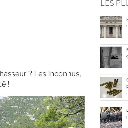
LES P
:
R
c
chasseur ? Les Inconnus,
Q
é !
b
t
L