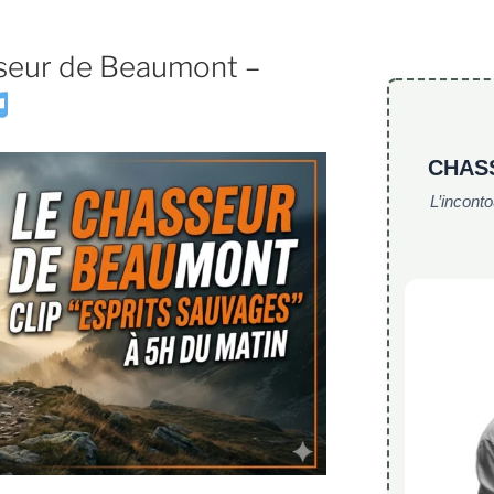
sseur de Beaumont –
CHAS
L’incont