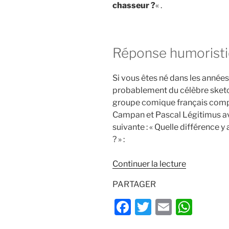
chasseur ?
« .
Réponse humoristiq
Si vous êtes né dans les année
probablement du célèbre sketc
groupe comique français comp
Campan et Pascal Légitimus ava
suivante : « Quelle différence y 
? » :
de
Continuer la lecture
« C’est
PARTAGER
quoi
un
F
T
E
W
bon
a
w
m
h
chasseur