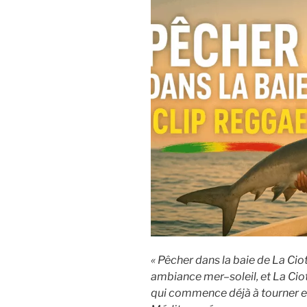
k
« Pêcher dans la baie de La Ciot
ambiance mer–soleil, et La Ciot
qui commence déjà à tourner e