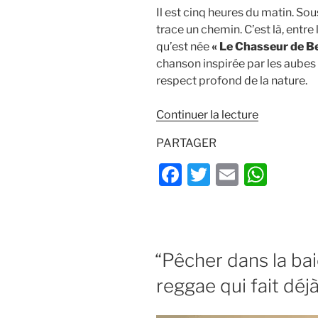
Il est cinq heures du matin. Sous 
trace un chemin. C’est là, entre
qu’est née
« Le Chasseur de B
chanson inspirée par les aubes f
respect profond de la nature.
de
Continuer la lecture
« Clip-
PARTAGER
video
Le
F
T
E
W
Chasseur
a
w
m
h
de
c
itt
ai
at
Beaumont
–
e
er
l
s
esprits
PUBLIÉ
“Pêcher dans la baie
b
A
LE
sauvages
o
p
reggae qui fait déjà
»
o
p