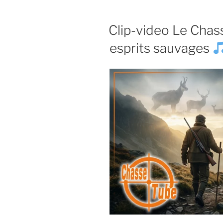
PUBLIÉ
Clip-video Le Cha
LE
esprits sauvages