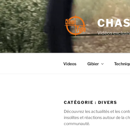
Aller
au
contenu
CHAS
principal
Vidéos exclusiv
Videos
Gibier
Techniq
CATÉGORIE :
DIVERS
Découvrez les actualités et les co
insolites et réactions autour de la 
communauté.