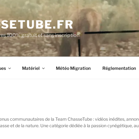
SETUBE.FR
es 100% gratuit et sans inscription
ues
Matériel
Météo Migration
Réglementation
ntenus communautaires de la Team ChasseTube : vidéos inédites, anno
chasse et de la nature. Une catégorie dédiée à la passion cynégétique, au