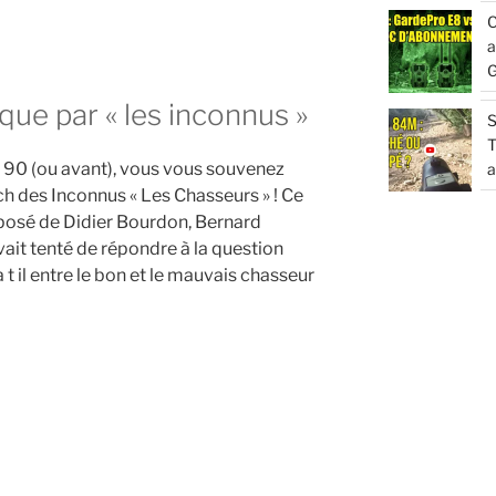
C
a
G
ue par « les inconnus »
S
T
s 90 (ou avant), vous vous souvenez
a
h des Inconnus « Les Chasseurs » ! Ce
osé de Didier Bourdon, Bernard
it tenté de répondre à la question
a t il entre le bon et le mauvais chasseur