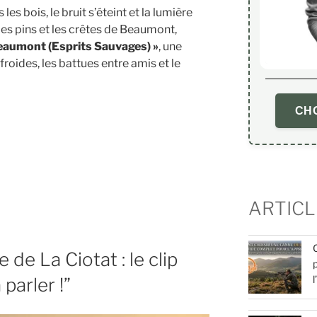
les bois, le bruit s’éteint et la lumière
 les pins et les crêtes de Beaumont,
eaumont (Esprits Sauvages) »
, une
roides, les battues entre amis et le
CHO
ARTICL
 de La Ciotat : le clip
 parler !”