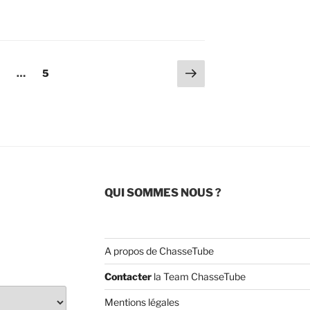
Page
age
Page
…
5
suivante
QUI SOMMES NOUS ?
A propos de ChasseTube
Contacter
la Team ChasseTube
Mentions légales