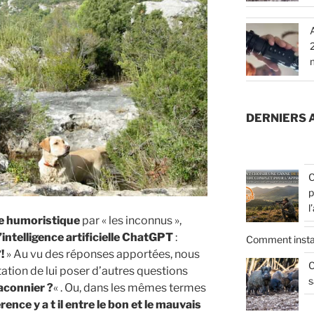
DERNIERS 
C
p
l
e humoristique
par « les inconnus »,
l’intelligence artificielle ChatGPT
:
Comment insta
!
» Au vu des réponses apportées, nous
C
tation de lui poser d’autres questions
s
aconnier ?
« . Ou, dans les mêmes termes
rence y a t il entre le bon et le mauvais