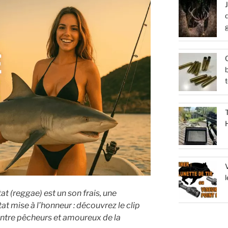
d
Q
b
t
V
l
at (reggae) est un son frais, une
at mise à l’honneur : découvrez le clip
ntre pêcheurs et amoureux de la