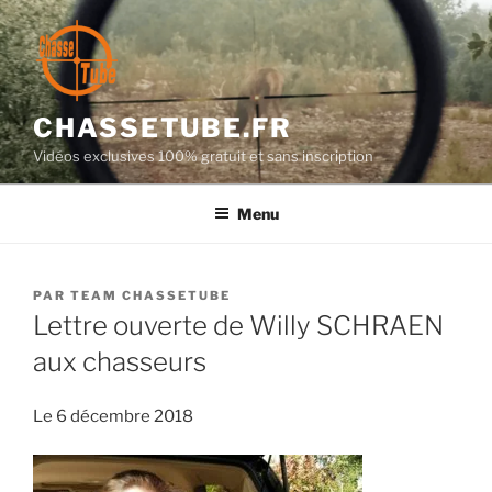
Aller
au
contenu
principal
CHASSETUBE.FR
Vidéos exclusives 100% gratuit et sans inscription
Menu
PUBLIÉ
PAR
TEAM CHASSETUBE
LE
Lettre ouverte de Willy SCHRAEN
aux chasseurs
Le 6 décembre 2018