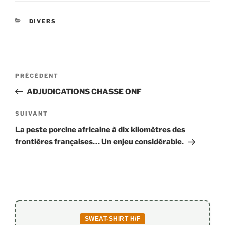
e
er
l
s
CATÉGORIES
DIVERS
b
A
o
p
o
p
Navigation
k
Article
PRÉCÉDENT
de
précédent
ADJUDICATIONS CHASSE ONF
l’article
Article
SUIVANT
suivant
La peste porcine africaine à dix kilomètres des
frontières françaises… Un enjeu considérable.
SWEAT-SHIRT H/F