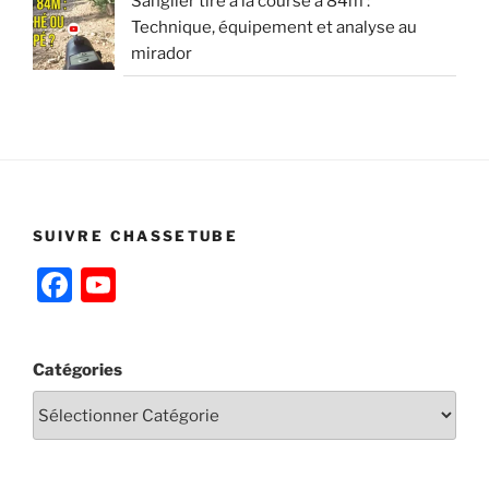
Sanglier tiré à la course à 84m :
Technique, équipement et analyse au
mirador
SUIVRE CHASSETUBE
F
Y
a
o
c
u
Catégories
e
T
b
u
o
b