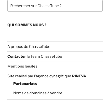
o
e
Rechercher
k
C
h
a
QUI SOMMES NOUS ?
n
n
el
A propos de ChasseTube
Contacter
la Team ChasseTube
Mentions légales
Site réalisé par l’agence cynégétique
RINEVA
Partenariats
Noms de domaines à vendre