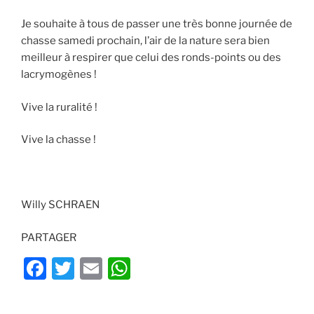
Je souhaite à tous de passer une très bonne journée de
chasse samedi prochain, l’air de la nature sera bien
meilleur à respirer que celui des ronds-points ou des
lacrymogènes !
Vive la ruralité !
Vive la chasse !
Willy SCHRAEN
PARTAGER
F
T
E
W
a
w
m
h
c
itt
ai
at