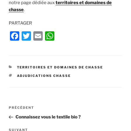
notre page dédiée aux
territoires et domaines de
chasse
.
PARTAGER
F
T
E
W
a
w
m
h
c
itt
ai
at
e
er
l
s
CATÉGORIES
TERRITOIRES ET DOMAINES DE CHASSE
b
A
ÉTIQUETTES
ADJUDICATIONS CHASSE
o
p
o
p
k
Navigation
Article
PRÉCÉDENT
de
précédent
Connaissez vous le textile bio ?
l’article
Article
SUIVANT