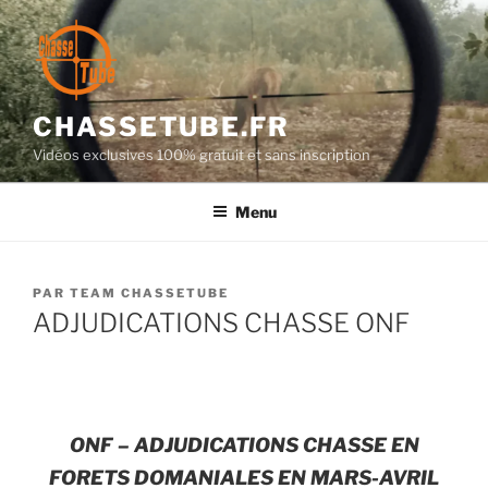
Aller
au
contenu
principal
CHASSETUBE.FR
Vidéos exclusives 100% gratuit et sans inscription
Menu
PUBLIÉ
PAR
TEAM CHASSETUBE
LE
ADJUDICATIONS CHASSE ONF
ONF – ADJUDICATIONS CHASSE EN
FORETS DOMANIALES EN MARS-AVRIL