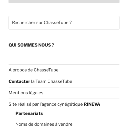
o
b
o
e
Rechercher
k
C
h
a
QUI SOMMES NOUS ?
n
n
el
A propos de ChasseTube
Contacter
la Team ChasseTube
Mentions légales
Site réalisé par l’agence cynégétique
RINEVA
Partenariats
Noms de domaines à vendre