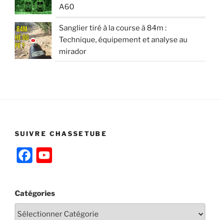
A60
Sanglier tiré à la course à 84m :
Technique, équipement et analyse au
mirador
SUIVRE CHASSETUBE
F
Y
a
o
c
u
Catégories
e
T
b
u