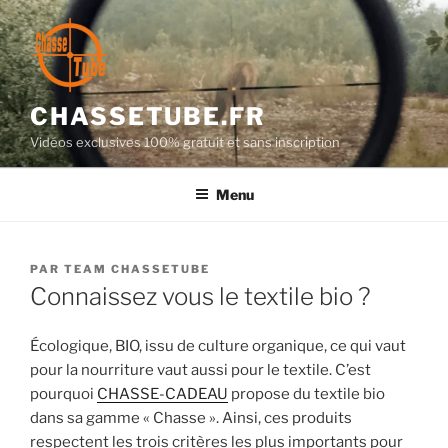
Aller
au
contenu
principal
CHASSETUBE.FR
Vidéos exclusives 100% gratuit et sans inscription
Menu
PUBLIÉ
PAR
TEAM CHASSETUBE
LE
Connaissez vous le textile bio ?
Écologique, BIO, issu de culture organique, ce qui vaut
pour la nourriture vaut aussi pour le textile. C’est
pourquoi
CHASSE-CADEAU
propose du textile bio
dans sa gamme « Chasse ». Ainsi, ces produits
respectent les trois critères les plus importants pour