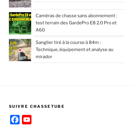
Caméras de chasse sans abonnement :
test terrain des GardePro E8 2.0 Pro et
A60
Sanglier tiré à la course à 84m :
Technique, équipement et analyse au
mirador
SUIVRE CHASSETUBE
F
Y
a
o