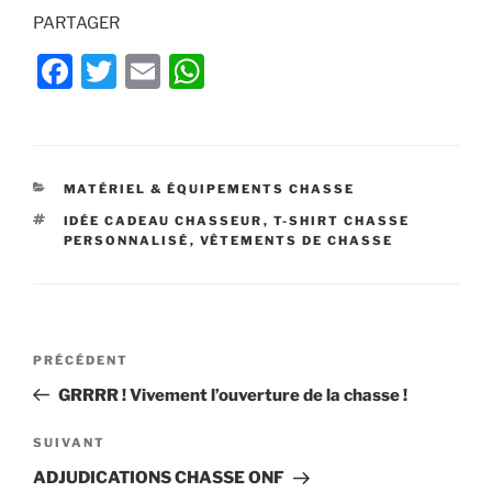
PARTAGER
F
T
E
W
a
w
m
h
c
itt
ai
at
e
er
l
s
CATÉGORIES
MATÉRIEL & ÉQUIPEMENTS CHASSE
b
A
ÉTIQUETTES
IDÉE CADEAU CHASSEUR
,
T-SHIRT CHASSE
o
p
PERSONNALISÉ
,
VÊTEMENTS DE CHASSE
o
p
k
Navigation
Article
PRÉCÉDENT
de
précédent
GRRRR ! Vivement l’ouverture de la chasse !
l’article
Article
SUIVANT
suivant
ADJUDICATIONS CHASSE ONF