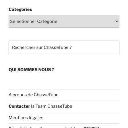
c
u
Catégories
e
T
b
u
o
b
o
e
Rechercher
k
C
h
a
QUI SOMMES NOUS ?
n
n
el
A propos de ChasseTube
Contacter
la Team ChasseTube
Mentions légales