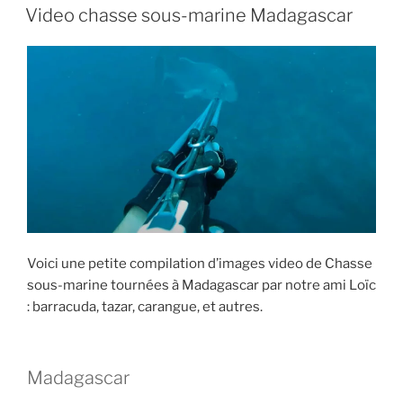
PUBLIÉ
Video chasse sous-marine Madagascar
e
er
l
s
LE
b
A
o
p
o
p
k
Voici une petite compilation d’images video de Chasse
sous-marine tournées à Madagascar par notre ami Loïc
: barracuda, tazar, carangue, et autres.
Madagascar