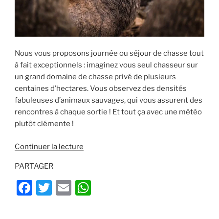
Nous vous proposons journée ou séjour de chasse tout
à fait exceptionnels : imaginez vous seul chasseur sur
un grand domaine de chasse privé de plusieurs
centaines d’hectares. Vous observez des densités
fabuleuses d’animaux sauvages, qui vous assurent des
rencontres à chaque sortie ! Et tout ça avec une météo
plutôt clémente !
de
Continuer la lecture
« Journée
PARTAGER
&
séjour
F
T
E
W
de
a
w
m
h
chasse
c
itt
ai
at
de