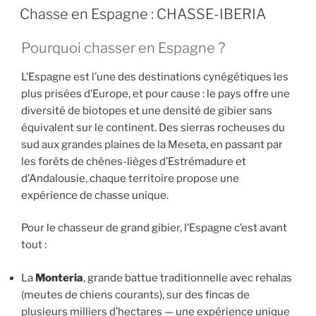
PUBLIÉ
Chasse en Espagne : CHASSE-IBERIA
rêve
e
er
l
s
LE
dans
b
A
Pourquoi chasser en Espagne ?
le
o
p
sud
L’Espagne est l’une des destinations cynégétiques les
:
o
p
plus prisées d’Europe, et pour cause : le pays offre une
cerf,
k
diversité de biotopes et une densité de gibier sans
daim,
équivalent sur le continent. Des sierras rocheuses du
sanglier
sud aux grandes plaines de la Meseta, en passant par
avec
les forêts de chênes-lièges d’Estrémadure et
guide »
d’Andalousie, chaque territoire propose une
expérience de chasse unique.
Pour le chasseur de grand gibier, l’Espagne c’est avant
tout :
La
Monteria
, grande battue traditionnelle avec rehalas
(meutes de chiens courants), sur des fincas de
plusieurs milliers d’hectares — une expérience unique