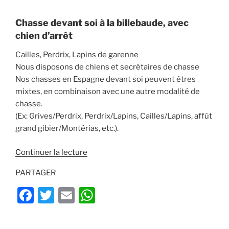
Chasse devant soi à la billebaude, avec
chien d’arrêt
Cailles, Perdrix, Lapins de garenne
Nous disposons de chiens et secrétaires de chasse
Nos chasses en Espagne devant soi peuvent êtres
mixtes, en combinaison avec une autre modalité de
chasse.
(Ex: Grives/Perdrix, Perdrix/Lapins, Cailles/Lapins, affût
grand gibier/Montérias, etc.).
de
Continuer la lecture
« Chasse
PARTAGER
en
Espagne
F
T
E
W
:
a
w
m
h
CHASSE-
c
itt
ai
at
IBERIA »