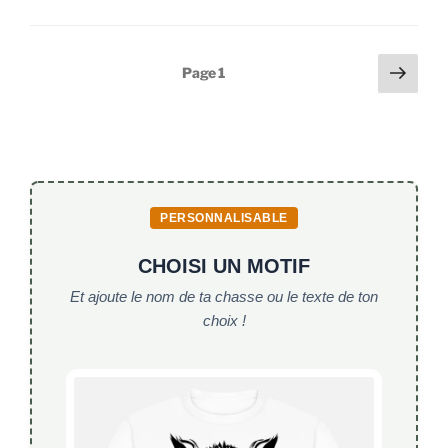
c
itt
ai
at
e
er
l
s
Pagination
Page
Page
1
b
A
suiv
des
o
p
publications
o
p
k
PERSONNALISABLE
CHOISI UN MOTIF
Et ajoute le nom de ta chasse ou le texte de ton
choix !