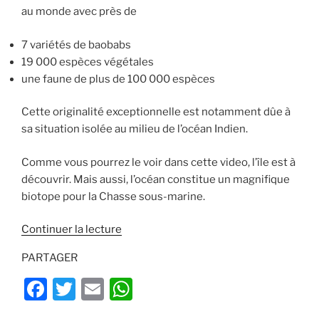
au monde avec près de
7 variétés de baobabs
19 000 espèces végétales
une faune de plus de 100 000 espèces
Cette originalité exceptionnelle est notamment dûe à
sa situation isolée au milieu de l’océan Indien.
Comme vous pourrez le voir dans cette video, l’île est à
découvrir. Mais aussi, l’océan constitue un magnifique
biotope pour la Chasse sous-marine.
de
Continuer la lecture
« Video
PARTAGER
chasse
sous-
F
T
E
W
marine
a
w
m
h
Madagascar »