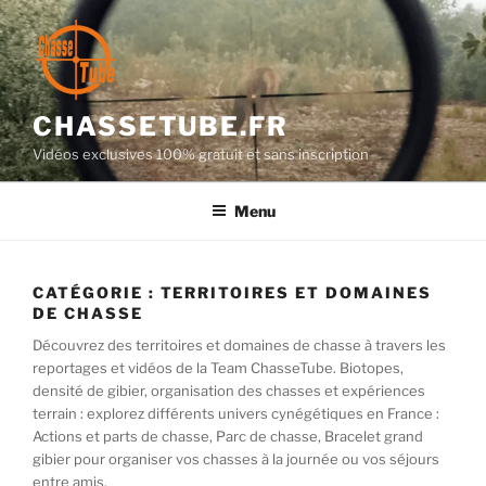
Aller
au
contenu
principal
CHASSETUBE.FR
Vidéos exclusives 100% gratuit et sans inscription
Menu
CATÉGORIE :
TERRITOIRES ET DOMAINES
DE CHASSE
Découvrez des territoires et domaines de chasse à travers les
reportages et vidéos de la Team ChasseTube. Biotopes,
densité de gibier, organisation des chasses et expériences
terrain : explorez différents univers cynégétiques en France :
Actions et parts de chasse, Parc de chasse, Bracelet grand
gibier pour organiser vos chasses à la journée ou vos séjours
entre amis.