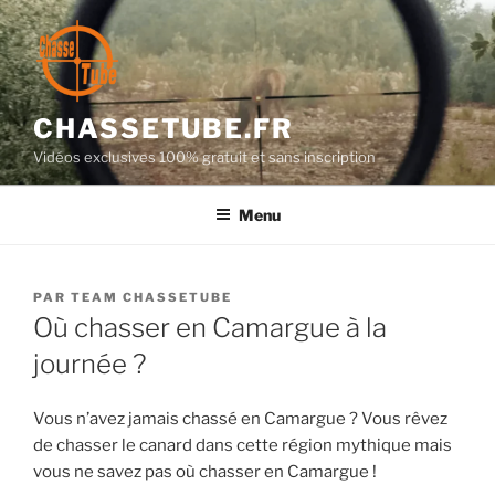
Aller
au
contenu
principal
CHASSETUBE.FR
Vidéos exclusives 100% gratuit et sans inscription
Menu
PUBLIÉ
PAR
TEAM CHASSETUBE
LE
Où chasser en Camargue à la
journée ?
Vous n’avez jamais chassé en Camargue ? Vous rêvez
de chasser le canard dans cette région mythique mais
vous ne savez pas où chasser en Camargue !