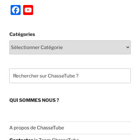
F
Y
a
o
c
u
Catégories
e
T
b
u
o
b
o
e
Rechercher
k
C
h
a
QUI SOMMES NOUS ?
n
n
el
A propos de ChasseTube