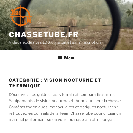
Aller
au
contenu
principal
CHASSETUBE.FR
Vidéos exclusives 100% gratuit et sans inscription
Menu
CATÉGORIE :
VISION NOCTURNE ET
THERMIQUE
Découvrez nos guides, tests terrain et comparatifs sur les
équipements de vision nocturne et thermique pour la chasse.
Caméras thermiques, monoculaires et optiques nocturnes :
retrouvez les conseils de la Team ChasseTube pour choisir un
matériel performant selon votre pratique et votre budget.