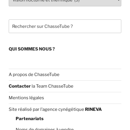
b
u
o
b
o
e
Rechercher
k
C
h
a
QUI SOMMES NOUS ?
n
n
el
A propos de ChasseTube
Contacter
la Team ChasseTube
Mentions légales
Site réalisé par l’agence cynégétique
RINEVA
Partenariats
Noms de domaines à vendre