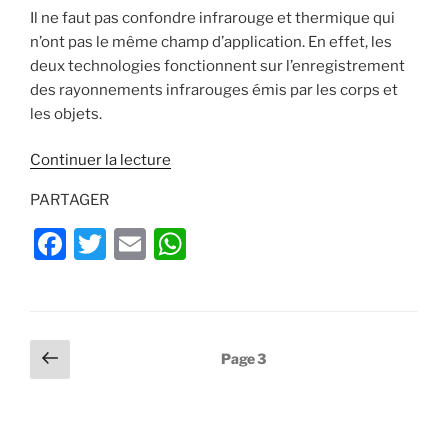
Il ne faut pas confondre infrarouge et thermique qui
n’ont pas le même champ d’application. En effet, les
deux technologies fonctionnent sur l’enregistrement
des rayonnements infrarouges émis par les corps et
les objets.
de
Continuer la lecture
« Monoculaire
PARTAGER
TM35
de
F
T
E
W
vision
a
w
m
h
nocturne
c
itt
ai
at
Swarovski
Optik »
e
er
l
s
Pagination
Page
Page
3
b
A
précédente
des
o
p
publications
o
p