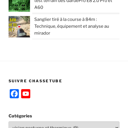
test terrain des GardePro E8 2.0 Pro et
A60
Sanglier tiré à la course à 84m :
Technique, équipement et analyse au
mirador
SUIVRE CHASSETUBE
F
Y
a
o
c
u
Catégories
e
T