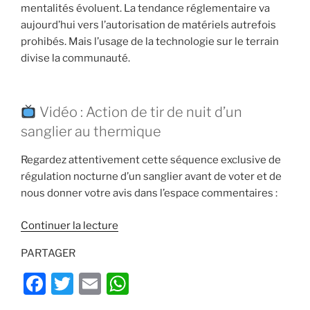
mentalités évoluent. La tendance réglementaire va
aujourd’hui vers l’autorisation de matériels autrefois
prohibés. Mais l’usage de la technologie sur le terrain
divise la communauté.
Vidéo : Action de tir de nuit d’un
sanglier au thermique
Regardez attentivement cette séquence exclusive de
régulation nocturne d’un sanglier avant de voter et de
nous donner votre avis dans l’espace commentaires :
de
Continuer la lecture
« Régulation
PARTAGER
des
sangliers
F
T
E
W
:
a
w
m
h
Pour