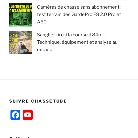
Caméras de chasse sans abonnement :
test terrain des GardePro E8 2.0 Pro et
A60
Sanglier tiré à la course à 84m :
Technique, équipement et analyse au
mirador
SUIVRE CHASSETUBE
F
Y
a
o
c
u