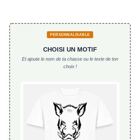
c
itt
ai
at
ou
contre
e
er
l
s
les
b
A
lunettes
o
p
PERSONNALISABLE
thermiques
? »
o
p
CHOISI UN MOTIF
k
Et ajoute le nom de ta chasse ou le texte de ton
choix !