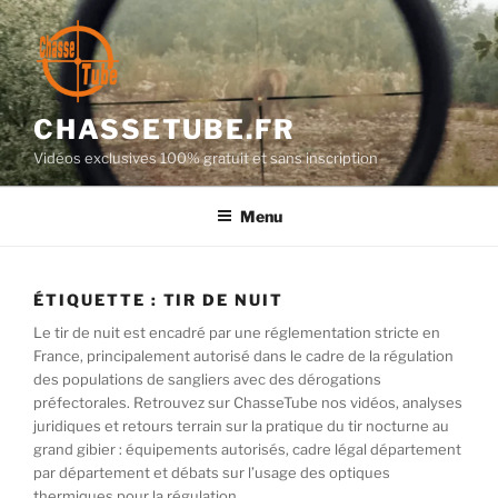
Aller
au
contenu
principal
CHASSETUBE.FR
Vidéos exclusives 100% gratuit et sans inscription
Menu
ÉTIQUETTE :
TIR DE NUIT
Le tir de nuit est encadré par une réglementation stricte en
France, principalement autorisé dans le cadre de la régulation
des populations de sangliers avec des dérogations
préfectorales. Retrouvez sur ChasseTube nos vidéos, analyses
juridiques et retours terrain sur la pratique du tir nocturne au
grand gibier : équipements autorisés, cadre légal département
par département et débats sur l’usage des optiques
thermiques pour la régulation.