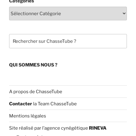
Catégories
e
T
b
u
o
b
o
e
Rechercher
k
C
h
a
QUI SOMMES NOUS ?
n
n
el
A propos de ChasseTube
Contacter
la Team ChasseTube
Mentions légales
Site réalisé par l’agence cynégétique
RINEVA