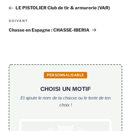
de
précédent
LE PISTOLIER Club de tir & armurerie (VAR)
l’article
Article
SUIVANT
suivant
Chasse en Espagne : CHASSE-IBERIA
PERSONNALISABLE
CHOISI UN MOTIF
Et ajoute le nom de ta chasse ou le texte de ton
choix !