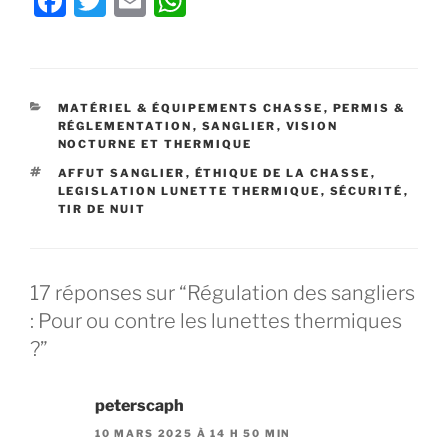
F
T
E
W
a
w
m
h
c
itt
ai
at
e
er
l
s
CATÉGORIES
MATÉRIEL & ÉQUIPEMENTS CHASSE
,
PERMIS &
b
A
RÉGLEMENTATION
,
SANGLIER
,
VISION
NOCTURNE ET THERMIQUE
o
p
ÉTIQUETTES
AFFUT SANGLIER
,
ÉTHIQUE DE LA CHASSE
,
o
p
LEGISLATION LUNETTE THERMIQUE
,
SÉCURITÉ
,
TIR DE NUIT
k
17 réponses sur “Régulation des sangliers
: Pour ou contre les lunettes thermiques
?”
peterscaph
10 MARS 2025 À 14 H 50 MIN