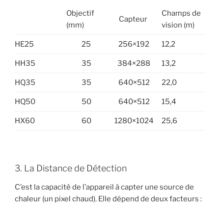
Objectif
Champs de
Capteur
(mm)
vision (m)
HE25
25
256×192
12,2
HH35
35
384×288
13,2
HQ35
35
640×512
22,0
HQ50
50
640×512
15,4
HX60
60
1280×1024
25,6
3. La Distance de Détection
C’est la capacité de l’appareil à capter une source de
chaleur (un pixel chaud). Elle dépend de deux facteurs :