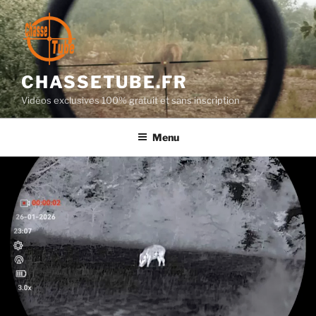
Aller
au
contenu
principal
CHASSETUBE.FR
Vidéos exclusives 100% gratuit et sans inscription
Menu