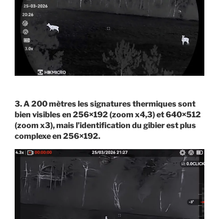
3. A 200 mètres les signatures thermiques sont
bien visibles en 256×192 (zoom x4,3) et 640×512
(zoom x3), mais l’identification du gibier est plus
complexe en 256×192.