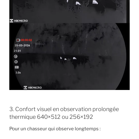
3. Confort visuel en observation prolongée
thermique 640×512 ou 256×192
Pour un chasseur qui observe longtemps :