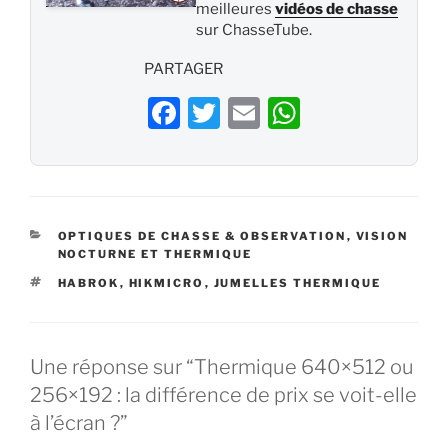
meilleures
vidéos de chasse
sur ChasseTube.
PARTAGER
F
T
E
W
a
w
m
h
c
itt
ai
at
e
er
l
s
b
A
CATÉGORIES
OPTIQUES DE CHASSE & OBSERVATION
,
VISION
NOCTURNE ET THERMIQUE
o
p
ÉTIQUETTES
HABROK
,
HIKMICRO
,
JUMELLES THERMIQUE
o
p
k
Une réponse sur “Thermique 640×512 ou
256×192 : la différence de prix se voit-elle
à l’écran ?”