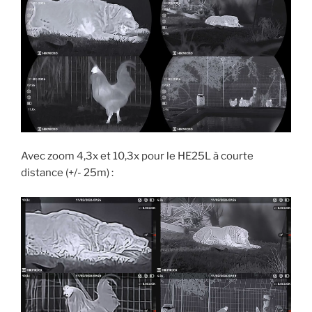
Avec zoom 4,3x et 10,3x pour le HE25L à courte
distance (+/- 25m) :