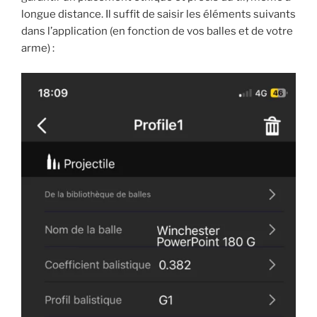
longue distance. Il suffit de saisir les éléments suivants
dans l’application (en fonction de vos balles et de votre
arme) :