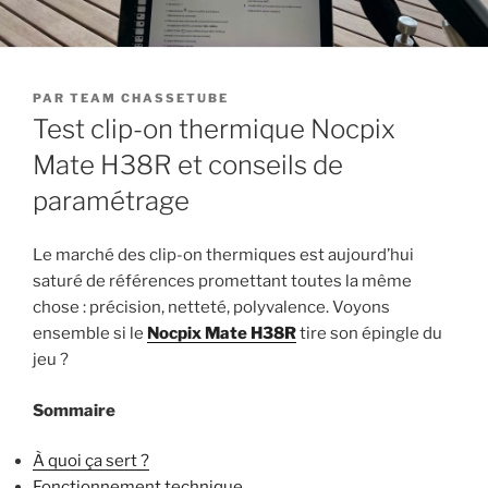
PUBLIÉ
PAR
TEAM CHASSETUBE
LE
Test clip-on thermique Nocpix
Mate H38R et conseils de
paramétrage
Le marché des clip-on thermiques est aujourd’hui
saturé de références promettant toutes la même
chose : précision, netteté, polyvalence. Voyons
ensemble si le
Nocpix Mate H38R
tire son épingle du
jeu ?
Sommaire
À quoi ça sert ?
Fonctionnement technique