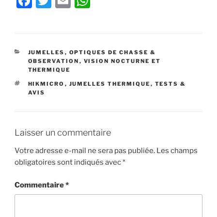
F
T
E
W
a
w
m
h
c
itt
ai
at
e
er
l
s
CATÉGORIES
JUMELLES
,
OPTIQUES DE CHASSE &
b
A
OBSERVATION
,
VISION NOCTURNE ET
THERMIQUE
o
p
ÉTIQUETTES
HIKMICRO
,
JUMELLES THERMIQUE
,
TESTS &
o
p
AVIS
k
Laisser un commentaire
Votre adresse e-mail ne sera pas publiée.
Les champs
obligatoires sont indiqués avec
*
Commentaire
*