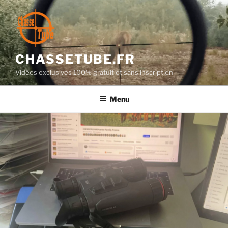
Aller
au
contenu
principal
CHASSETUBE.FR
Vidéos exclusives 100% gratuit et sans inscription
Menu