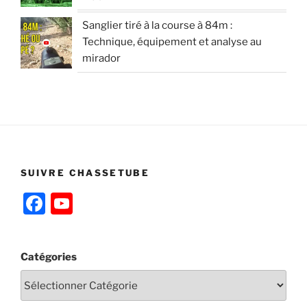
Sanglier tiré à la course à 84m :
Technique, équipement et analyse au
mirador
SUIVRE CHASSETUBE
F
Y
a
o
c
u
Catégories
e
T
b
u