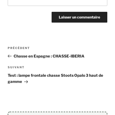
Navigation
Article
PRÉCÉDENT
de
précédent
Chasse en Espagne : CHASSE-IBERIA
l’article
Article
SUIVANT
suivant
Test : lampe frontale chasse Stoots Opalo 3 haut de
gamme