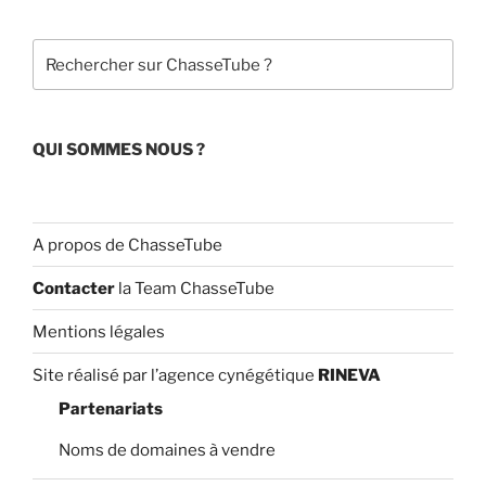
o
b
o
e
Rechercher
k
C
h
a
QUI SOMMES NOUS ?
n
n
el
A propos de ChasseTube
Contacter
la Team ChasseTube
Mentions légales
Site réalisé par l’agence cynégétique
RINEVA
Partenariats
Noms de domaines à vendre