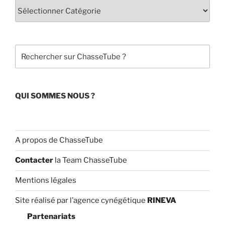
b
u
o
b
o
e
Rechercher
k
C
h
a
QUI SOMMES NOUS ?
n
n
el
A propos de ChasseTube
Contacter
la Team ChasseTube
Mentions légales
Site réalisé par l’agence cynégétique
RINEVA
Partenariats