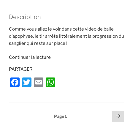
Description
Comme vous allez le voir dans cette video de balle
d’apophyse, le tir arrête littéralement la progression du
sanglier qui reste sur place !
de
Continuer la lecture
« C’est
PARTAGER
quoi
une
F
T
E
W
balle
a
w
m
h
d’apophyse
c
itt
ai
at
? »
e
er
l
s
Pagination
Page
Page
1
b
A
suiv
des
o
p
publications