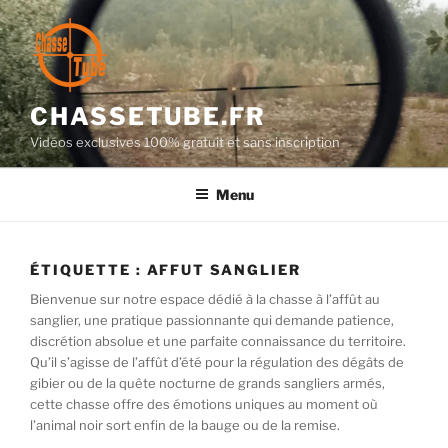
Aller
au
contenu
principal
CHASSETUBE.FR
Vidéos exclusives 100% gratuit et sans inscription
Menu
ÉTIQUETTE :
AFFUT SANGLIER
Bienvenue sur notre espace dédié à la chasse à l’affût au
sanglier, une pratique passionnante qui demande patience,
discrétion absolue et une parfaite connaissance du territoire.
Qu’il s’agisse de l’affût d’été pour la régulation des dégâts de
gibier ou de la quête nocturne de grands sangliers armés,
cette chasse offre des émotions uniques au moment où
l’animal noir sort enfin de la bauge ou de la remise.