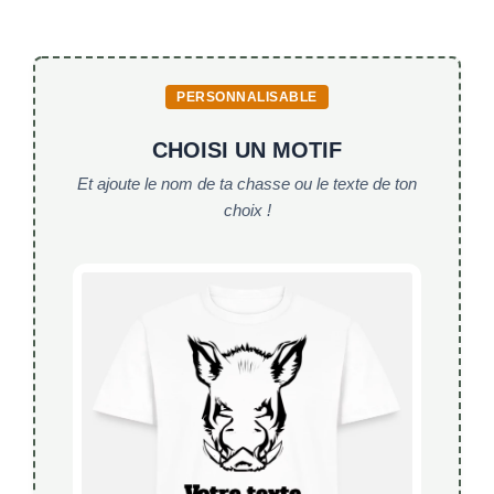
o
p
k
PERSONNALISABLE
CHOISI UN MOTIF
Et ajoute le nom de ta chasse ou le texte de ton
choix !