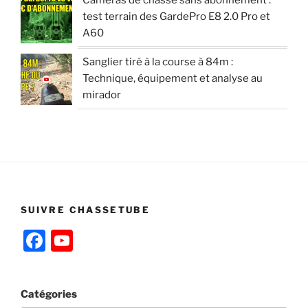
test terrain des GardePro E8 2.0 Pro et
A60
Sanglier tiré à la course à 84m :
Technique, équipement et analyse au
mirador
SUIVRE CHASSETUBE
F
Y
a
o
c
u
Catégories
e
T