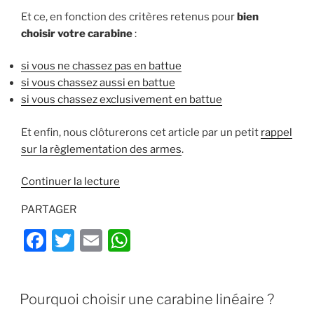
Et ce, en fonction des critères retenus pour
bien
choisir votre carabine
:
si vous ne chassez pas en battue
si vous chassez aussi en battue
si vous chassez exclusivement en battue
Et enfin, nous clôturerons cet article par un petit
rappel
sur la règlementation des armes
.
de
Continuer la lecture
« Comment
PARTAGER
bien
choisir
F
T
E
W
une
a
w
m
h
carabine
c
itt
ai
at
? »
PUBLIÉ
Pourquoi choisir une carabine linéaire ?
e
er
l
s
LE