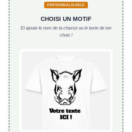
o
p
PERSONNALISABLE
carabine
linéaire »
o
p
CHOISI UN MOTIF
k
Et ajoute le nom de ta chasse ou le texte de ton
choix !