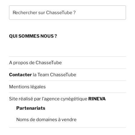
o
e
Rechercher
k
C
h
a
QUI SOMMES NOUS ?
n
n
el
A propos de ChasseTube
Contacter
la Team ChasseTube
Mentions légales
Site réalisé par l’agence cynégétique
RINEVA
Partenariats
Noms de domaines à vendre