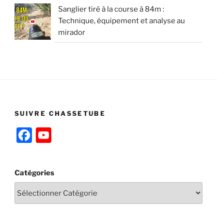
Sanglier tiré à la course à 84m :
Technique, équipement et analyse au
mirador
SUIVRE CHASSETUBE
F
Y
a
o
c
u
Catégories
e
T
b
u
o
b