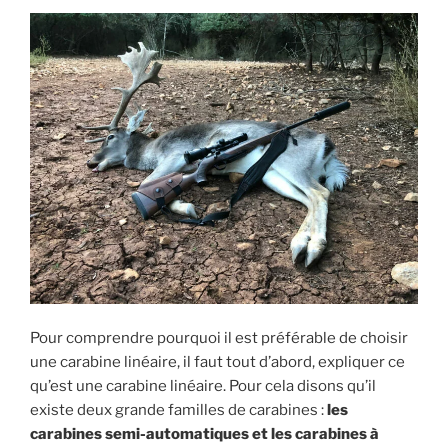
b
A
o
p
o
p
k
Pour comprendre pourquoi il est préférable de choisir
une carabine linéaire, il faut tout d’abord, expliquer ce
qu’est une carabine linéaire. Pour cela disons qu’il
existe deux grande familles de carabines :
les
carabines semi-automatiques et les carabines à