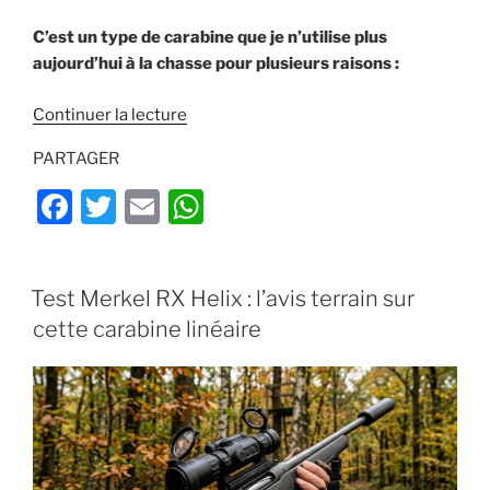
C’est un type de carabine que je n’utilise plus
aujourd’hui à la chasse pour plusieurs raisons :
de
Continuer la lecture
« Pourquoi
PARTAGER
choisir
une
F
T
E
W
carabine
a
w
m
h
linéaire
c
itt
ai
at
? »
PUBLIÉ
Test Merkel RX Helix : l’avis terrain sur
e
er
l
s
LE
cette carabine linéaire
b
A
o
p
o
p
k