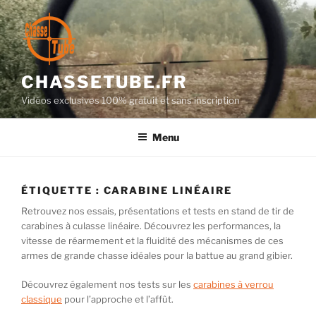
Aller
au
contenu
principal
CHASSETUBE.FR
Vidéos exclusives 100% gratuit et sans inscription
Menu
ÉTIQUETTE :
CARABINE LINÉAIRE
Retrouvez nos essais, présentations et tests en stand de tir de
carabines à culasse linéaire. Découvrez les performances, la
vitesse de réarmement et la fluidité des mécanismes de ces
armes de grande chasse idéales pour la battue au grand gibier.
Découvrez également nos tests sur les
carabines à verrou
classique
pour l’approche et l’affût.