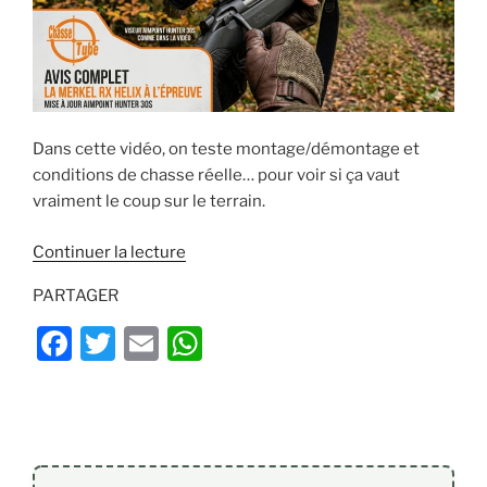
Dans cette vidéo, on teste montage/démontage et
conditions de chasse réelle… pour voir si ça vaut
vraiment le coup sur le terrain.
de
Continuer la lecture
« Test
PARTAGER
Merkel
RX
F
T
E
W
Helix
a
w
m
h
:
c
itt
ai
at
l’avis
terrain
e
er
l
s
sur
b
A
cette