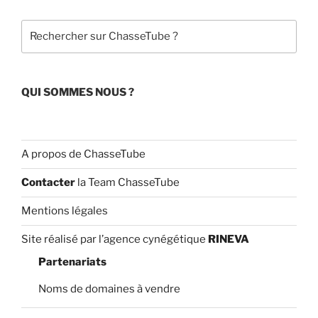
o
e
Rechercher
k
C
h
a
QUI SOMMES NOUS ?
n
n
el
A propos de ChasseTube
Contacter
la Team ChasseTube
Mentions légales
Site réalisé par l’agence cynégétique
RINEVA
Partenariats
Noms de domaines à vendre