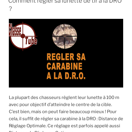
Comment régler sa lunette de tir à la DRO
chasse
e
er
l
s
LE
! »
?
b
A
o
p
o
p
k
La plupart des chasseurs règlent leur lunette à 100 m
avec pour objectif d’atteindre le centre de la cible.
C’est bien, mais on peut faire beaucoup mieux ! Pour
cela, il suffit de régler sa carabine à la DRO : Distance de
Réglage Optimale. Ce réglage est parfois appelé aussi