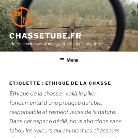
Aller
au
contenu
principal
CHASSETUBE.FR
Vidéos exclusives 100% gratuit et sans inscription
Menu
ÉTIQUETTE :
ÉTHIQUE DE LA CHASSE
Éthique de la chasse : voilà le pilier
fondamental d’une pratique durable,
responsable et respectueuse de la nature.
Dans cet espace dédié, nous abordons sans
tabou les valeurs qui animent les chasseurs