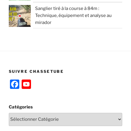
Sanglier tiré à la course à 84m :
Technique, équipement et analyse au
mirador
SUIVRE CHASSETUBE
F
Y
a
o
c
u
Catégories
e
T
b
u
o
b