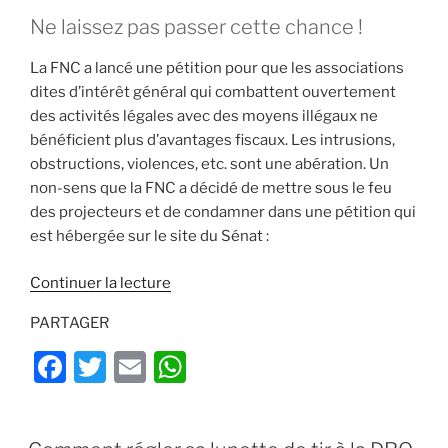
Ne laissez pas passer cette chance !
La FNC a lancé une pétition pour que les associations
dites d’intérêt général qui combattent ouvertement
des activités légales avec des moyens illégaux ne
bénéficient plus d’avantages fiscaux. Les intrusions,
obstructions, violences, etc. sont une abération. Un
non-sens que la FNC a décidé de mettre sous le feu
des projecteurs et de condamner dans une pétition qui
est hébergée sur le site du Sénat :
de
Continuer la lecture
« Partagez
PARTAGER
la
solution
F
T
E
W
contre
a
w
m
h
les
c
itt
ai
at
anti-
PUBLIÉ