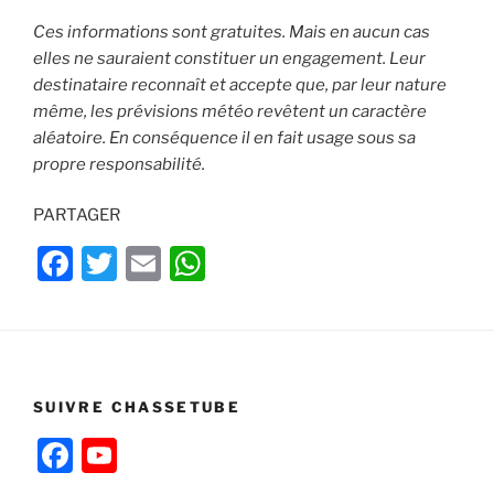
Ces informations sont gratuites. Mais en aucun cas
elles ne sauraient constituer un engagement. Leur
destinataire reconnaît et accepte que, par leur nature
même, les prévisions météo revêtent un caractère
aléatoire. En conséquence il en fait usage sous sa
propre responsabilité.
PARTAGER
F
T
E
W
a
w
m
h
c
itt
ai
at
e
er
l
s
b
A
SUIVRE CHASSETUBE
o
p
F
Y
o
p
a
o