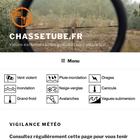
Aller
au
contenu
principal
CHASSETUBE.FR
Vidéos exclusives 100% gratuit et sans inscription
Menu
VIGILANCE MÉTÉO
Consultez régulièrement cette page pour vous tenir