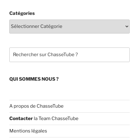
k
c
u
Catégories
e
T
b
u
o
b
o
e
Rechercher
k
C
h
a
QUI SOMMES NOUS ?
n
n
el
A propos de ChasseTube
Contacter
la Team ChasseTube
Mentions légales