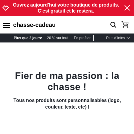
Passer à la navigation
Passer au contenu
Augmenter le contraste
Ouvrez aujourd'hui votre boutique de produits.
C'est gratuit et le restera.
chasse-cadeau
show search
toggle
open burgermenu
Plus d’infos
Plus que 2 jours:
– 20 % sur tout
En profiter
Fier de ma passion : la
chasse !
Tous nos produits sont personnalisables (logo,
couleur, texte, etc) !