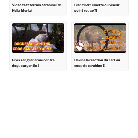
Video test terrain carabine Rx
Bien tirer : lunette ou viseur
Helix Merkel
point rouge ?!
Gros sanglier armé contre
Devine la réaction du cerf au
dogue argentin !
coup de carabine ?!
Comment tirer un sanglier
Journée de rêve en battue
(même à plus de 100 m) : zone
(sangliers)
vitale, apophyse, lunette de tir,
etc.