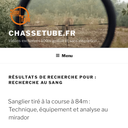
Aller
au
contenu
principal
CHASSETUBE.FR
Vidéos exclusives 100% gratuit et sans inscription
Menu
RÉSULTATS DE RECHERCHE POUR :
RECHERCHE AU SANG
PUBLIÉ
Sanglier tiré à la course à 84m :
LE
Technique, équipement et analyse au
mirador