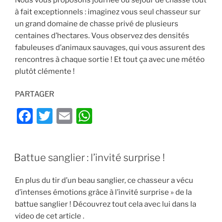
o
p
et
o
p
à fait exceptionnels : imaginez vous seul chasseur sur
analyse
un grand domaine de chasse privé de plusieurs
k
au
centaines d’hectares. Vous observez des densités
mirador »
fabuleuses d’animaux sauvages, qui vous assurent des
rencontres à chaque sortie ! Et tout ça avec une météo
plutôt clémente !
PARTAGER
F
T
E
W
a
w
m
h
c
itt
ai
at
PUBLIÉ
Battue sanglier : l’invité surprise !
e
er
l
s
LE
b
A
En plus du tir d’un beau sanglier, ce chasseur a vécu
o
p
d’intenses émotions grâce à l’invité surprise » de la
battue sanglier ! Découvrez tout cela avec lui dans la
o
p
video de cet article .