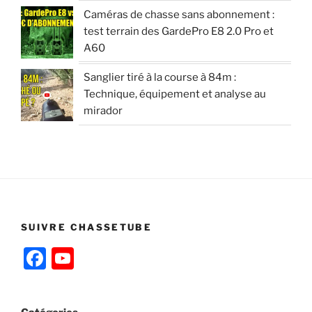
Caméras de chasse sans abonnement :
test terrain des GardePro E8 2.0 Pro et
A60
Sanglier tiré à la course à 84m :
Technique, équipement et analyse au
mirador
SUIVRE CHASSETUBE
F
Y
a
o
c
u