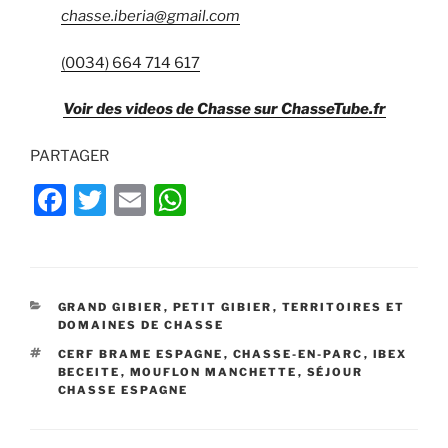
chasse.iberia@gmail.com
(0034) 664 714 617
Voir des videos de Chasse sur ChasseTube.fr
PARTAGER
F
T
E
W
a
w
m
h
c
itt
ai
at
e
er
l
s
CATÉGORIES
GRAND GIBIER
,
PETIT GIBIER
,
TERRITOIRES ET
b
A
DOMAINES DE CHASSE
o
p
ÉTIQUETTES
CERF BRAME ESPAGNE
,
CHASSE-EN-PARC
,
IBEX
BECEITE
,
MOUFLON MANCHETTE
,
SÉJOUR
o
p
CHASSE ESPAGNE
k