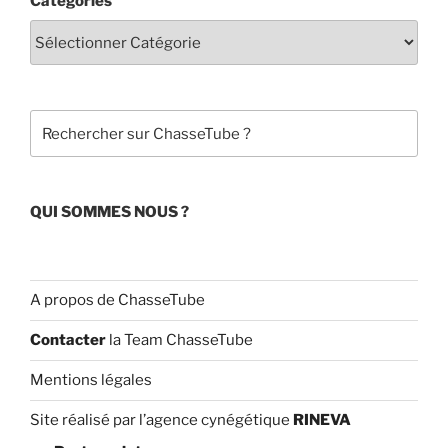
Catégories
e
T
b
u
o
b
o
e
Rechercher
k
C
h
a
QUI SOMMES NOUS ?
n
n
el
A propos de ChasseTube
Contacter
la Team ChasseTube
Mentions légales
Site réalisé par l’agence cynégétique
RINEVA