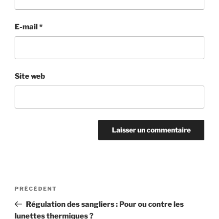
E-mail
*
Site web
Navigation
Article
PRÉCÉDENT
de
précédent
Régulation des sangliers : Pour ou contre les
l’article
lunettes thermiques ?