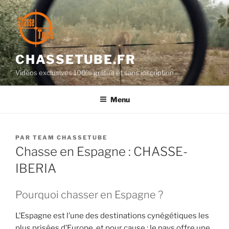
Aller
au
contenu
principal
CHASSETUBE.FR
Vidéos exclusives 100% gratuit et sans inscription
Menu
PUBLIÉ
PAR
TEAM CHASSETUBE
LE
Chasse en Espagne : CHASSE-
IBERIA
Pourquoi chasser en Espagne ?
L’Espagne est l’une des destinations cynégétiques les
plus prisées d’Europe, et pour cause : le pays offre une