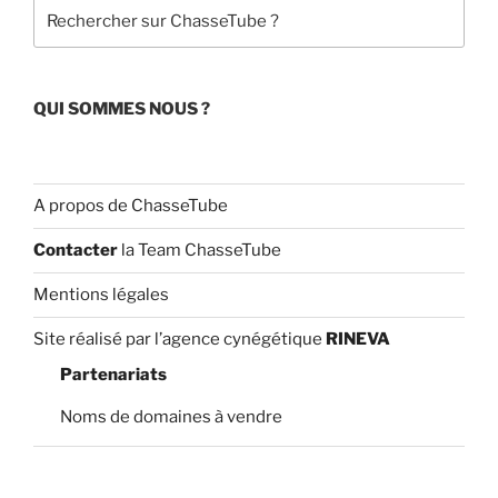
Rechercher
k
C
h
a
QUI SOMMES NOUS ?
n
n
el
A propos de ChasseTube
Contacter
la Team ChasseTube
Mentions légales
Site réalisé par l’agence cynégétique
RINEVA
Partenariats
Noms de domaines à vendre