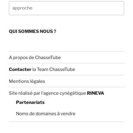
o
e
Rechercher
k
C
h
a
QUI SOMMES NOUS ?
n
n
el
A propos de ChasseTube
Contacter
la Team ChasseTube
Mentions légales
Site réalisé par l’agence cynégétique
RINEVA
Partenariats
Noms de domaines à vendre