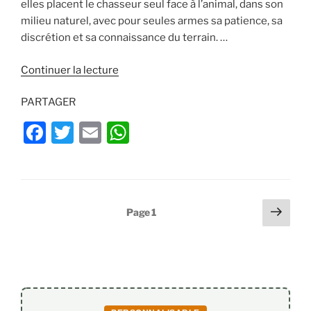
à
elles placent le chasseur seul face à l’animal, dans son
k
l’affût
milieu naturel, avec pour seules armes sa patience, sa
et
discrétion et sa connaissance du terrain. …
à
l’approche »
de
Continuer la lecture
« Approche
PARTAGER
&
affut
F
T
E
W
du
a
w
m
h
grand
gibier
c
itt
ai
at
! »
e
er
l
s
Pagination
Page
Page
1
b
A
suiv
des
o
p
publications
o
p
k