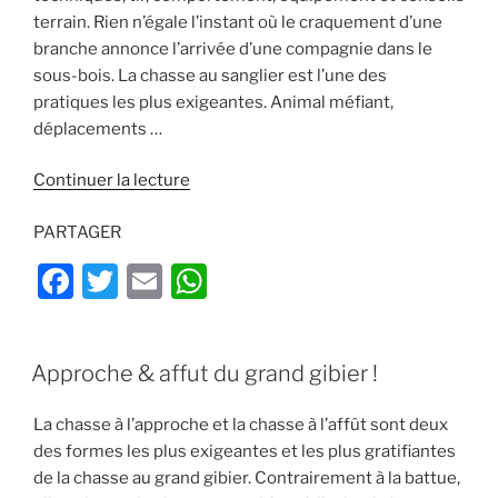
k
terrain. Rien n’égale l’instant où le craquement d’une
branche annonce l’arrivée d’une compagnie dans le
sous-bois. La chasse au sanglier est l’une des
pratiques les plus exigeantes. Animal méfiant,
déplacements …
de
Continuer la lecture
« Chasse
PARTAGER
au
sanglier
F
T
E
W
:
a
w
m
h
le
guide
c
itt
ai
at
complet
PUBLIÉ
Approche & affut du grand gibier !
e
er
l
s
LE
pour
b
A
réussir
La chasse à l’approche et la chasse à l’affût sont deux
en
o
p
des formes les plus exigeantes et les plus gratifiantes
battue,
de la chasse au grand gibier. Contrairement à la battue,
o
p