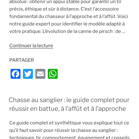
absolue : obtenir un appui stable pour garantir un tir
précis, éthique et sûr à distance. C’est l’accessoire
fondamental du chasseur à l’approche et à l’affût. Voici
notre guide expert pour identifier le modèle adapté à
votre pratique. L’évolution de la canne de pirsch : de …
de
Continuer la lecture
« Comment
PARTAGER
choisir
une
F
T
E
W
canne
a
w
m
h
de
pirsch
c
itt
ai
at
?
PUBLIÉ
Chasse au sanglier : le guide complet pour
e
er
l
s
LE
Le
réussir en battue, à l’affût et à l’approche
b
A
guide
complet
o
p
Ce guide complet et synthétique vous explique tout ce
pour
o
p
qu’il faut savoir pour réussir la chasse au sanglier :
l’approche »
techniques, tir, comportement, équipement et conseils