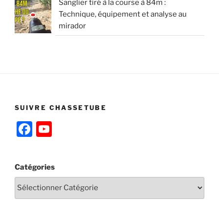
Sanglier tiré à la course à 84m :
Technique, équipement et analyse au
mirador
SUIVRE CHASSETUBE
F
Y
a
o
c
u
Catégories
e
T
b
u
o
b