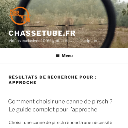
Aller
au
contenu
principal
CHASSETUBE.FR
Vidéos exclusives 100% gratuit et sans inscription
Menu
RÉSULTATS DE RECHERCHE POUR :
APPROCHE
PUBLIÉ
Comment choisir une canne de pirsch ?
LE
Le guide complet pour l’approche
Choisir une canne de pirsch répond à une nécessité