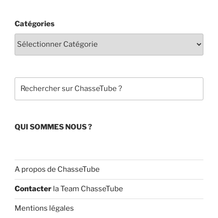
a
o
c
u
Catégories
e
T
b
u
o
b
o
e
Rechercher
k
C
h
a
QUI SOMMES NOUS ?
n
n
el
A propos de ChasseTube
Contacter
la Team ChasseTube
Mentions légales