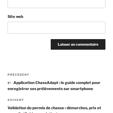
Site web
Navigation
Article
PRÉCÉDENT
de
précédent
Application ChassAdapt : le guide complet pour
l’article
enregistrer ses prélèvements sur smartphone
Article
SUIVANT
suivant
Validation du permis de chasse : démarches, prix et