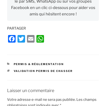
le par SMS, WhatsApp ou sur vos groupes
Facebook en un clic ci-dessous pour aider vos
amis qui hésitent encore !
PARTAGER
F
T
E
W
a
w
m
h
c
itt
ai
at
e
er
l
s
CATÉGORIES
PERMIS & RÉGLEMENTATION
b
A
ÉTIQUETTES
VALIDATION PERMIS DE CHASSER
o
p
o
p
k
Laisser un commentaire
Votre adresse e-mail ne sera pas publiée.
Les champs
obligatoires sont indiqués avec
*