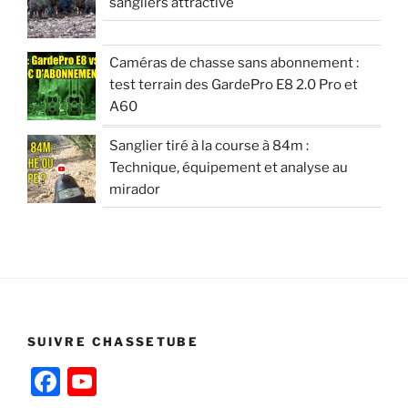
sangliers attractive
Caméras de chasse sans abonnement :
test terrain des GardePro E8 2.0 Pro et
A60
Sanglier tiré à la course à 84m :
Technique, équipement et analyse au
mirador
SUIVRE CHASSETUBE
F
Y