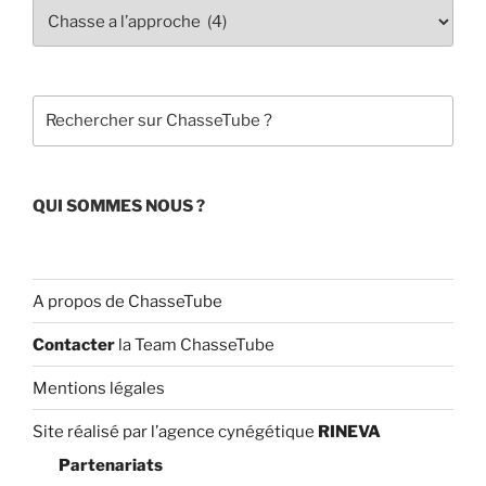
b
u
o
b
o
e
Rechercher
k
C
h
a
QUI SOMMES NOUS ?
n
n
el
A propos de ChasseTube
Contacter
la Team ChasseTube
Mentions légales
Site réalisé par l’agence cynégétique
RINEVA
Partenariats