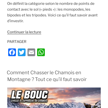
On définit la catégorie selon le nombre de points de
contact avec le sol (« pieds ») : les monopodes, les
bipodes et les tripodes. Voici ce qu’il faut savoir avant
d’investir.
de
Continuer la lecture
« Comment
PARTAGER
choisir
une
F
T
E
W
canne
a
w
m
h
de
c
itt
ai
at
pirsch
PUBLIÉ
Comment Chasser le Chamois en
?
e
er
l
s
LE
Le
Montagne ? Tout ce qu’il faut savoir
b
A
guide
o
p
complet
pour
o
p
l’approche »
k