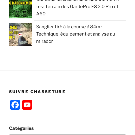
test terrain des GardePro E8 2.0 Pro et
A60
Sanglier tiré à la course à 84m :
Technique, équipement et analyse au
mirador
SUIVRE CHASSETUBE
F
Y
a
o
c
u
Catégories
e
T