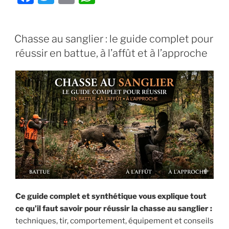
Chamois
a
w
m
h
en
c
itt
ai
at
Montagne
PUBLIÉ
Chasse au sanglier : le guide complet pour
?
e
er
l
s
LE
Tout
réussir en battue, à l’affût et à l’approche
b
A
ce
o
p
qu’il
faut
o
p
savoir »
k
Ce guide complet et synthétique vous explique tout
ce qu’il faut savoir pour réussir la chasse au sanglier :
techniques, tir, comportement, équipement et conseils