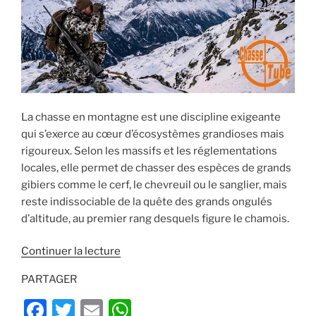
La chasse en montagne est une discipline exigeante
qui s’exerce au cœur d’écosystèmes grandioses mais
rigoureux. Selon les massifs et les réglementations
locales, elle permet de chasser des espèces de grands
gibiers comme le cerf, le chevreuil ou le sanglier, mais
reste indissociable de la quête des grands ongulés
d’altitude, au premier rang desquels figure le chamois.
de
Continuer la lecture
« Comment
PARTAGER
Chasser
le
F
T
E
W