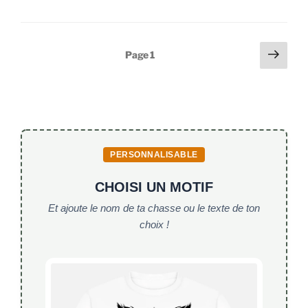
le
c
itt
ai
at
guide
complet
e
er
l
s
Pagination
pour
Page
Page
1
b
A
réussir
suiv
des
o
p
en
publications
battue,
o
p
à
k
l’affût
et
PERSONNALISABLE
à
l’approche »
CHOISI UN MOTIF
Et ajoute le nom de ta chasse ou le texte de ton
choix !