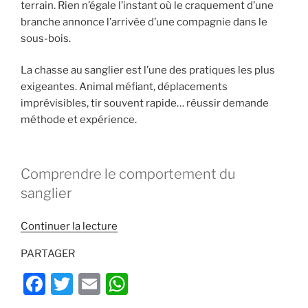
terrain. Rien n’égale l’instant où le craquement d’une
branche annonce l’arrivée d’une compagnie dans le
sous-bois.
La chasse au sanglier est l’une des pratiques les plus
exigeantes. Animal méfiant, déplacements
imprévisibles, tir souvent rapide… réussir demande
méthode et expérience.
Comprendre le comportement du
sanglier
de
Continuer la lecture
« Chasse
PARTAGER
au
sanglier
F
T
E
W
:
a
w
m
h