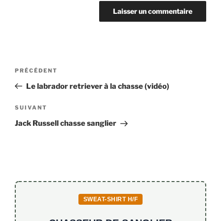
Navigation
Article
PRÉCÉDENT
de
précédent
Le labrador retriever à la chasse (vidéo)
l’article
Article
SUIVANT
suivant
Jack Russell chasse sanglier
SWEAT-SHIRT H/F