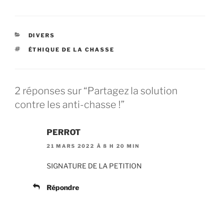
c
itt
ai
at
e
er
l
s
CATÉGORIES
DIVERS
b
A
ÉTIQUETTES
ÉTHIQUE DE LA CHASSE
o
p
o
p
k
2 réponses sur “Partagez la solution
contre les anti-chasse !”
PERROT
21 MARS 2022 À 8 H 20 MIN
SIGNATURE DE LA PETITION
Répondre