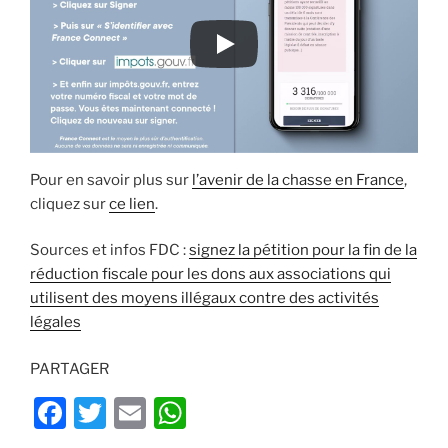
Pour en savoir plus sur
l’avenir de la chasse en France
,
cliquez sur
ce lien
.
Sources et infos FDC :
signez la pétition pour la fin de la
réduction fiscale pour les dons aux associations qui
utilisent des moyens illégaux contre des activités
légales
PARTAGER
F
T
E
W
a
w
m
h