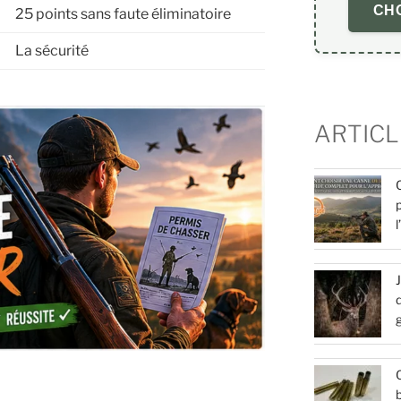
CHO
25 points sans faute éliminatoire
La sécurité
ARTICL
d
Q
b