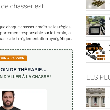
t
 de chasser est
que chaque chasseur maîtrise les règles
mportement responsable sur le terrain, la
bases de la réglementation cynégétique.
V
l
OUR & PASSION
ESOIN DE THÉRAPIE…
LES P
IN D’ALLER À LA CHASSE !
: