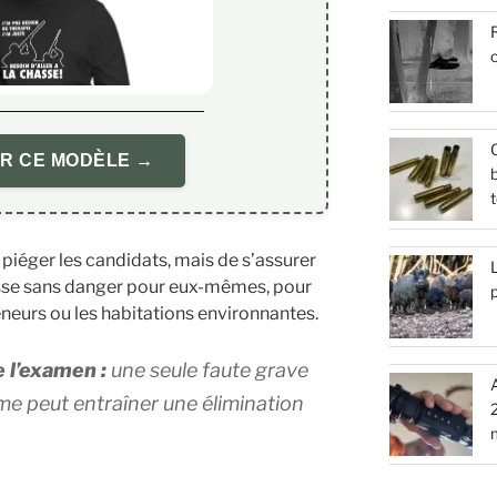
R
c
Q
R CE MODÈLE →
b
t
e piéger les candidats, mais de s’assurer
L
asse sans danger pour eux-mêmes, pour
eneurs ou les habitations environnantes.
 l’examen :
une seule faute grave
me peut entraîner une élimination