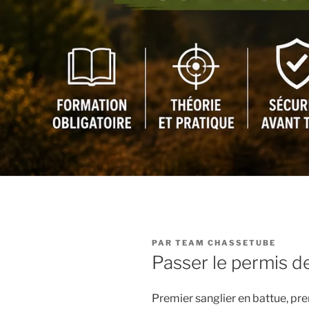
PUBLIÉ
PAR
TEAM CHASSETUBE
LE
Passer le permis d
Premier sanglier en battue, p