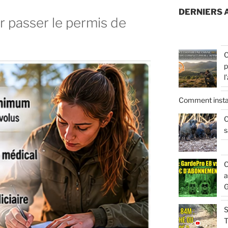
DERNIERS 
r passer le permis de
C
p
l
Comment insta
C
s
C
a
G
S
T