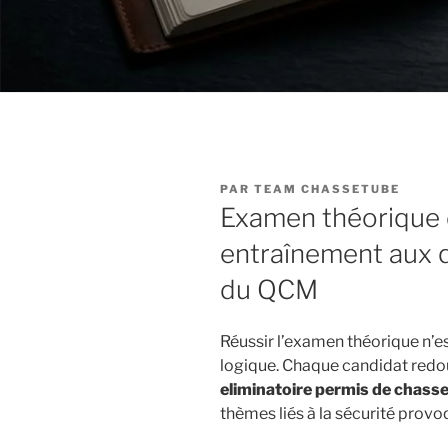
PUBLIÉ
PAR
TEAM CHASSETUBE
LE
Examen théorique 
entraînement aux q
du QCM
Réussir l’examen théorique n’e
logique. Chaque candidat redo
eliminatoire permis de chass
thèmes liés à la sécurité prov