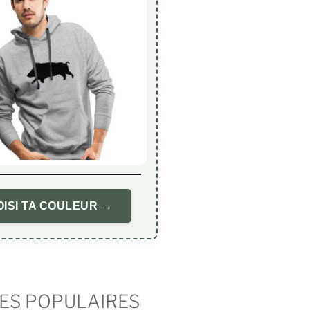
ISI TA COULEUR →
ES POPULAIRES