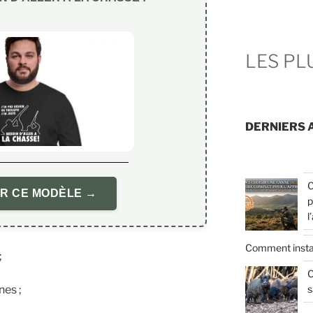
LES P
DERNIERS 
C
R CE MODÈLE →
p
l
Comment insta
;
C
s
nes ;