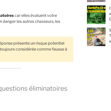
C
a
natoires
car elles évaluent votre
G
n danger les autres chasseurs, les
S
T
a
ponse présente un risque potentiel
ue toujours considérée comme fausse à
questions éliminatoires