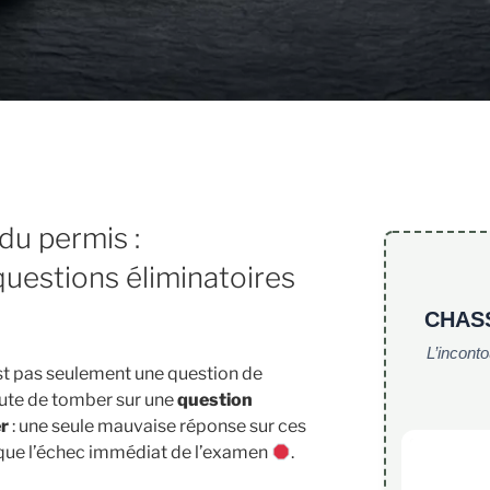
du permis :
uestions éliminatoires
CHAS
L’incont
st pas seulement une question de
ute de tomber sur une
question
er
: une seule mauvaise réponse sur ces
oque l’échec immédiat de l’examen
.