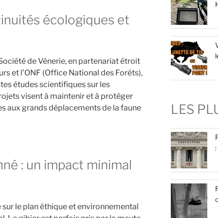
tinuités écologiques et
V
l
Société de Vénerie, en partenariat étroit
rs et l’ONF (Office National des Forêts),
tes études scientifiques sur les
ojets visent à maintenir et à protéger
LES P
les aux grands déplacements de la faune
:
né : un impact minimal
R
c
 sur le plan éthique et environnemental