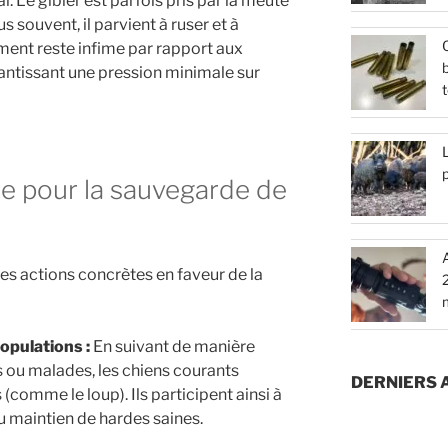
l. Le gibier est parfois pris par la meute
s souvent, il parvient à ruser et à
Q
ment reste infime par rapport aux
b
antissant une pression minimale sur
t
L
e pour la sauvegarde de
des actions concrètes en faveur de la
populations :
En suivant de manière
is ou malades, les chiens courants
DERNIERS 
(comme le loup). Ils participent ainsi à
au maintien de hardes saines.