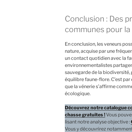
Conclusion : Des p
communes pour la 
En conclusion, les veneurs pos
nature, acquise par une fréquen
un contact quotidien avec la fa
environnementalistes partage
sauvegarde de la biodiversité, 
équilibre faune-flore. C’est pa
que la vénerie s’affirme com
écologique.
Découvrez notre catalogue co
chasse gratuites !
Vous pouvez
lisant notre analyse objective :
Vous y découvrirez notamment l