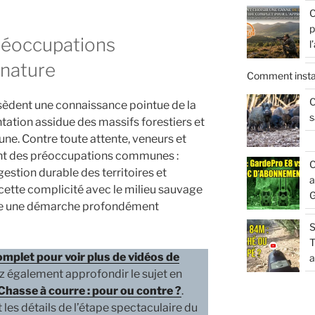
C
p
réoccupations
l
nature
Comment insta
C
sèdent une connaissance pointue de la
s
tation assidue des massifs forestiers et
une. Contre toute attente, veneurs et
nt des préoccupations communes :
C
gestion durable des territoires et
a
r cette complicité avec le milieu sauvage
G
me une démarche profondément
S
T
mplet pour voir plus de vidéos de
a
 également approfondir le sujet en
Chasse à courre : pour ou contre ?
.
es détails de l’étape spectaculaire du