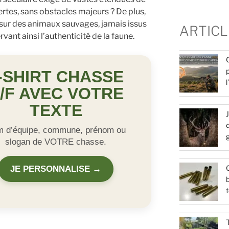
vertes, sans obstacles majeurs ? De plus,
 sur des animaux sauvages, jamais issus
ARTICL
vant ainsi l’authenticité de la faune.
-SHIRT CHASSE
/F AVEC VOTRE
TEXTE
d
 d’équipe, commune, prénom ou
slogan de VOTRE chasse.
Q
JE PERSONNALISE →
b
t