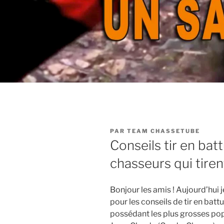
PUBLIÉ
PAR
TEAM CHASSETUBE
LE
Conseils tir en batt
chasseurs qui tiren
Bonjour les amis ! Aujourd’hui
pour les conseils de tir en batt
possédant les plus grosses popu