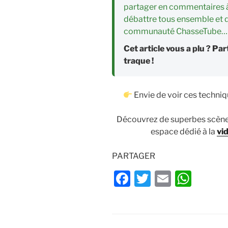
partager en commentaires à l
débattre tous ensemble et d
communauté ChasseTube…
Cet article vous a plu ? P
traque !
Envie de voir ces techniq
Découvrez de superbes scène
espace dédié à la
vi
PARTAGER
F
T
E
W
a
w
m
h
c
itt
ai
at
e
er
l
s