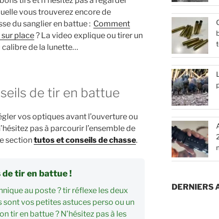
bons tirs et n’hésitez pas à regarder
aquelle vous trouverez encore de
Q
se du sanglier en battue :
Comment
b
t sur place
? La video explique ou tirer un
t
u calibre de la lunette…
L
ils de tir en battue
régler vos optiques avant l’ouverture ou
n’hésitez pas à parcourir l’ensemble de
re section
tutos et conseils de chasse
.
de tir en battue !
DERNIERS 
hnique au poste ? tir réflexe les deux
s sont vos petites astuces perso ou un
n tir en battue ? N’hésitez pas à les