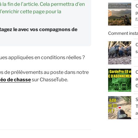
a fin de l’article. Cela permettra d’en
C
’enrichir cette page pour la
p
l
artagez le avec vos compagnons de
Comment insta
C
s
ues appliquées en conditions réelles ?
C
s de prélèvements au poste dans notre
a
déo de chasse
sur ChasseTube.
G
S
T
a