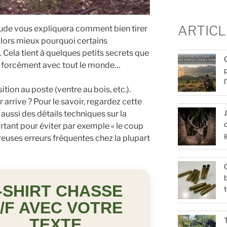
ARTICL
laude vous expliquera comment bien tirer
lors mieux pourquoi certains
 Cela tient à quelques petits secrets que
s forcément avec tout le monde…
ition au poste (ventre au bois, etc.).
arrive ? Pour le savoir, regardez cette
 aussi des détails techniques sur la
d
ortant pour éviter par exemple « le coup
reuses erreurs fréquentes chez la plupart
Q
b
-SHIRT CHASSE
t
/F AVEC VOTRE
TEXTE