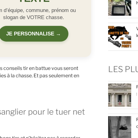
 d’équipe, commune, prénom ou
slogan de VOTRE chasse.
V
JE PERSONNALISE →
l
LES P
s conseils tir en battue vous seront
ies à la chasse. Et pas seulement en
:
nglier pour le tuer net
R
c