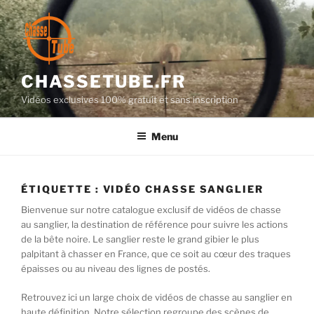
Aller
au
contenu
principal
CHASSETUBE.FR
Vidéos exclusives 100% gratuit et sans inscription
Menu
ÉTIQUETTE :
VIDÉO CHASSE SANGLIER
Bienvenue sur notre catalogue exclusif de vidéos de chasse
au sanglier, la destination de référence pour suivre les actions
de la bête noire. Le sanglier reste le grand gibier le plus
palpitant à chasser en France, que ce soit au cœur des traques
épaisses ou au niveau des lignes de postés.
Retrouvez ici un large choix de vidéos de chasse au sanglier en
haute définition. Notre sélection regroupe des scènes de