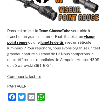
Dans cet article, la
Team ChasseTube
vous aide à
trancher un grand dilemme. Faut-il choisir un
viseur
point rouge
ou une
lunette de tir
avec un réticule
lumineux ? Pour répondre, nous avons organisé un test
grandeur nature au stand de tir. Nous comparons ici
deux références mondiales : le Aimpoint Hunter H30S
et la Swarovski Z6i 1-6×24.
de
Continuer la lecture
« Viseur
PARTAGER
point
rouge
F
T
E
W
ou
a
w
m
h
lunette