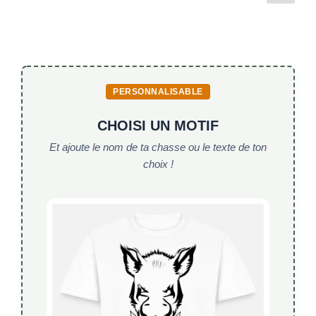
au
suiv
des
o
p
poste
publications
! »
o
p
k
PERSONNALISABLE
CHOISI UN MOTIF
Et ajoute le nom de ta chasse ou le texte de ton
choix !