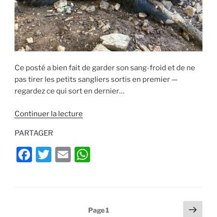
Ce posté a bien fait de garder son sang-froid et de ne
pas tirer les petits sangliers sortis en premier —
regardez ce qui sort en dernier…
de
Continuer la lecture
« Tir
PARTAGER
gros
sanglier
F
T
E
W
:
a
w
m
h
incroyable
c
itt
ai
at
ce
qui
e
er
l
s
Pagination
passe
Page
Page
1
b
A