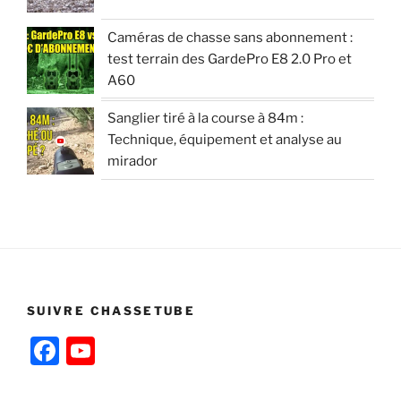
Caméras de chasse sans abonnement :
test terrain des GardePro E8 2.0 Pro et
A60
Sanglier tiré à la course à 84m :
Technique, équipement et analyse au
mirador
SUIVRE CHASSETUBE
F
Y
a
o