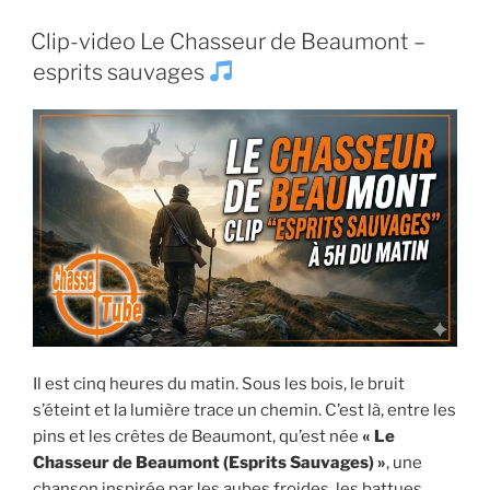
c
itt
ai
at
de
PUBLIÉ
Clip-video Le Chasseur de Beaumont –
tir
e
er
l
s
LE
:
esprits sauvages
b
A
le
o
p
test
comparatif
o
p
(Vidéo) »
k
Il est cinq heures du matin. Sous les bois, le bruit
s’éteint et la lumière trace un chemin. C’est là, entre les
pins et les crêtes de Beaumont, qu’est née
« Le
Chasseur de Beaumont (Esprits Sauvages) »
, une
chanson inspirée par les aubes froides, les battues