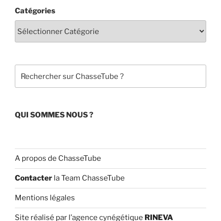
c
u
Catégories
e
T
b
u
o
b
o
e
Rechercher
k
C
h
a
QUI SOMMES NOUS ?
n
n
el
A propos de ChasseTube
Contacter
la Team ChasseTube
Mentions légales
Site réalisé par l’agence cynégétique
RINEVA