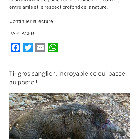
entre amis et le respect profond de la nature.
de
Continuer la lecture
« Clip-
PARTAGER
video
Le
F
T
E
W
Chasseur
a
w
m
h
de
c
itt
ai
at
Beaumont
PUBLIÉ
Tir gros sanglier : incroyable ce qui passe
–
e
er
l
s
LE
esprits
au poste !
b
A
sauvages
o
p
»
o
p
k