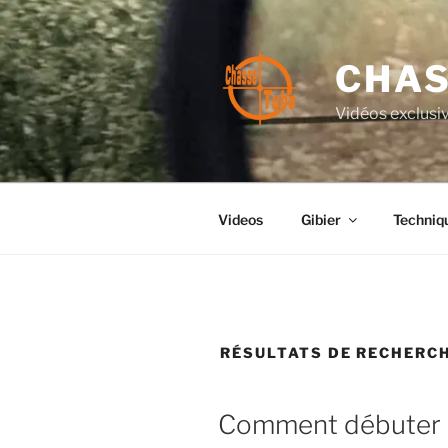
Aller
au
contenu
CHAS
principal
Vidéos exclusiv
Videos
Gibier
Techniq
RÉSULTATS DE RECHERCH
PUBLIÉ
Comment débuter e
LE