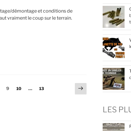
Q
ntage/démontage et conditions de
b
aut vraiment le coup sur le terrain.
t
V
l
T
Page
age
Page
Page
Page
9
10
…
13
suivante
LES P