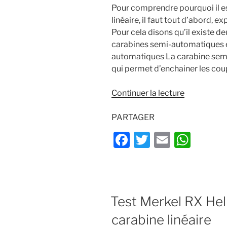
o
p
Pour comprendre pourquoi il es
o
p
linéaire, il faut tout d’abord, e
k
Pour cela disons qu’il existe de
carabines semi-automatiques et
automatiques La carabine sem
qui permet d’enchainer les cou
de
Continuer la lecture
« Pourquoi
choisir
PARTAGER
une
F
T
E
W
carabine
a
w
m
h
linéaire
? »
c
itt
ai
at
e
er
l
s
PUBLIÉ
Test Merkel RX Helix
b
A
LE
o
p
carabine linéaire