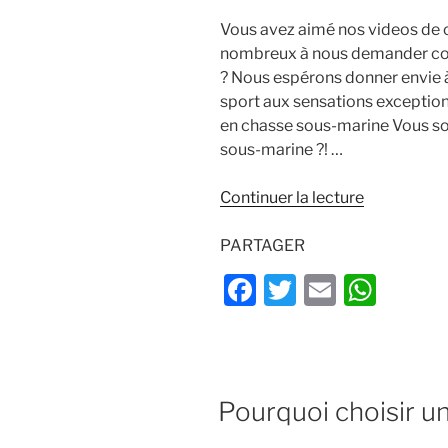
Vous avez aimé nos videos de 
nombreux à nous demander co
? Nous espérons donner envie 
sport aux sensations exception
en chasse sous-marine Vous sou
sous-marine ?! …
de
Continuer la lecture
« Comment
débuter
PARTAGER
en
F
T
E
W
chasse
a
w
m
h
sous-
marine
c
itt
ai
at
? »
e
er
l
s
PUBLIÉ
Pourquoi choisir un
b
A
LE