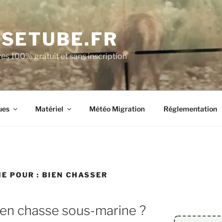
SETUBE.FR
es 100% gratuit et sans inscription
ues
Matériel
Météo Migration
Réglementation
E POUR :
BIEN CHASSER
n chasse sous-marine ?