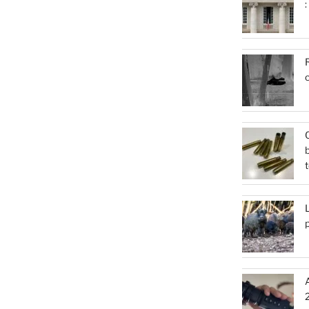
:
R
c
Q
b
t
L