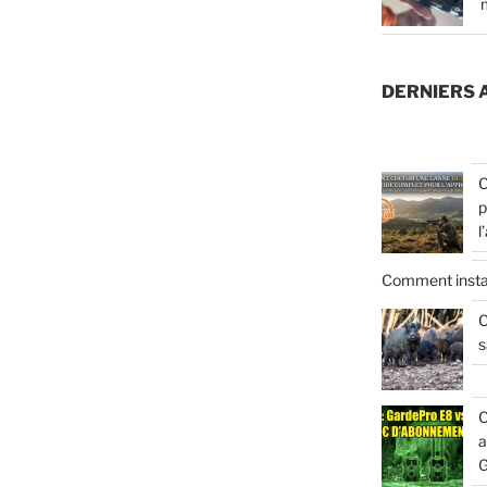
DERNIERS 
C
p
l
Comment insta
C
s
C
a
G