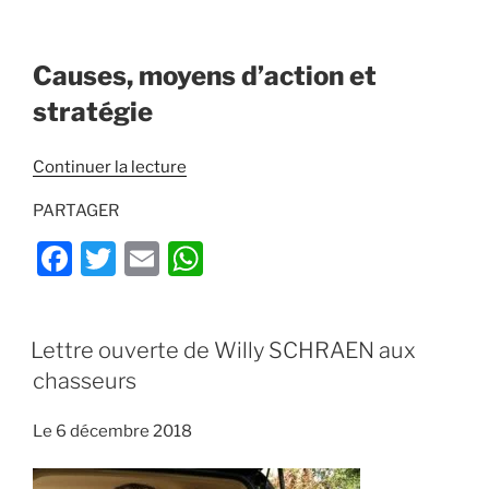
Causes, moyens d’action et
stratégie
de
Continuer la lecture
« La
PARTAGER
peste
porcine
F
T
E
W
africaine
a
w
m
h
à
c
itt
ai
at
dix
PUBLIÉ
Lettre ouverte de Willy SCHRAEN aux
kilomètres
e
er
l
s
LE
des
chasseurs
b
A
frontières
o
p
françaises…
Le 6 décembre 2018
Un
o
p
enjeu