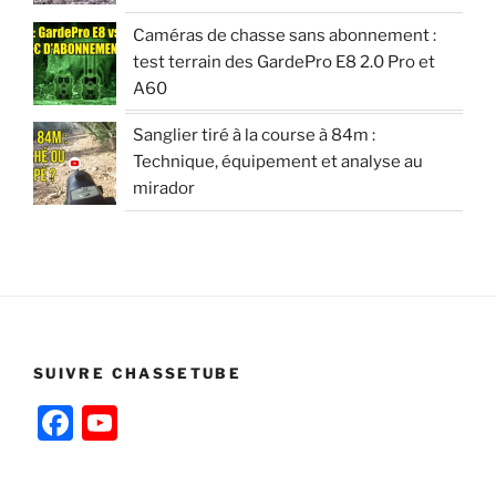
Caméras de chasse sans abonnement :
test terrain des GardePro E8 2.0 Pro et
A60
Sanglier tiré à la course à 84m :
Technique, équipement et analyse au
mirador
SUIVRE CHASSETUBE
F
Y
a
o
c
u