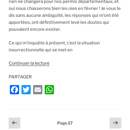
rien ne changera pour nos permis départementaux, et
oui nous chasserons bien les oies en février ! Je vous le
dis sans aucune ambiguïté, les réponses qui m’ont été
apportées, ont définitivement levé les doutes qui
pouvaient encore exister.
Ce qui m’inquiète à présent, c’est la situation
insurrectionnelle qui se met en
de
Continuer la lecture
« Lettre
PARTAGER
ouverte
de
F
T
E
W
Willy
a
w
m
h
SCHRAEN
aux
c
itt
ai
at
chasseurs »
e
er
l
s
Pagination
Page
Page
Page
27
b
A
précédente
suiv
des