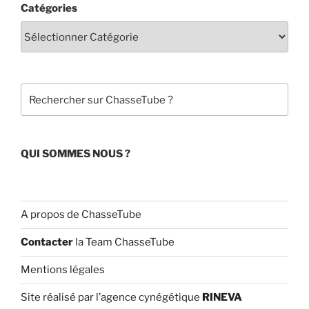
Catégories
e
T
b
u
o
b
o
e
Rechercher
k
C
h
a
QUI SOMMES NOUS ?
n
n
el
A propos de ChasseTube
Contacter
la Team ChasseTube
Mentions légales
Site réalisé par l’agence cynégétique
RINEVA