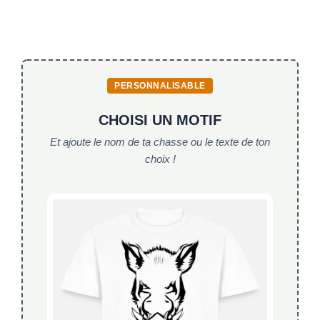
o
p
publications
o
p
k
PERSONNALISABLE
CHOISI UN MOTIF
Et ajoute le nom de ta chasse ou le texte de ton
choix !