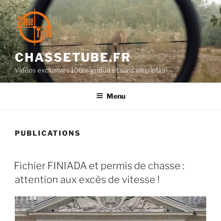
Aller
au
contenu
principal
CHASSETUBE.FR
Vidéos exclusives 100% gratuit et sans inscription
Menu
PUBLICATIONS
PUBLIÉ
Fichier FINIADA et permis de chasse :
LE
attention aux excès de vitesse !