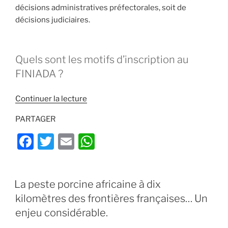
décisions administratives préfectorales, soit de
décisions judiciaires.
Quels sont les motifs d’inscription au
FINIADA ?
de
Continuer la lecture
« Fichier
PARTAGER
FINIADA
et
F
T
E
W
permis
a
w
m
h
de
c
itt
ai
at
chasse
PUBLIÉ
La peste porcine africaine à dix
:
e
er
l
s
LE
attention
kilomètres des frontières françaises… Un
b
A
aux
enjeu considérable.
o
p
excès